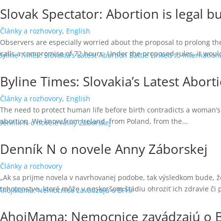
Slovak Spectator: Abortion is legal 
Články a rozhovory
,
English
Observers are especially worried about the proposal to prolong the
calls a compromise of 72 hours. Under the proposed rules, it would
Byline Times: Slovakia’s Latest Abor
Články a rozhovory
,
English
The need to protect human life before birth contradicts a woman’s 
abortion. We know from Ireland, from Poland, from the...
Denník N o novele Anny Záborskej
Články a rozhovory
„Ak sa prijme novela v navrhovanej podobe, tak výsledkom bude, ž
tehotenstve, ktoré môže v neskoršom štádiu ohroziť ich zdravie či pr
AhojMama: Nemocnice zavádzajú o 