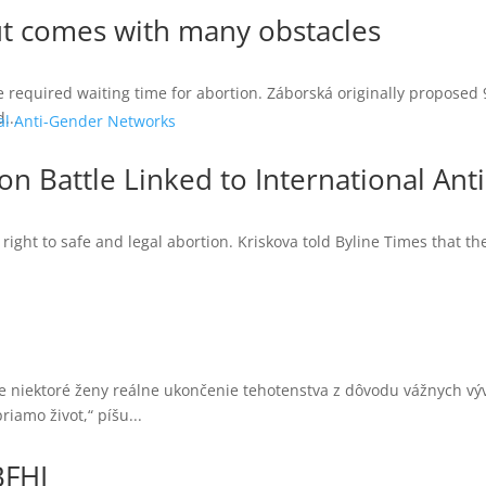
but comes with many obstacles
 required waiting time for abortion. Záborská originally proposed 9
...
tion Battle Linked to International A
right to safe and legal abortion. Kriskova told Byline Times that 
e niektoré ženy reálne ukončenie tehotenstva z dôvodu vážnych vý
iamo život,“ píšu...
BFHI