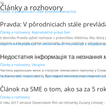
Články a rozhovory
Pravda: V pôrodniciach stále prevlád
Články a rozhovory
,
Reprodukčné práva žien
V denníku Pravda vyšiel rozhovor s právničkou Viktóriou Ilka, ktor
zlepšilo a kde stále vidíme nedostatky. Práva rodičiek v pôrodniciach
Недостатня інформація та незнання 
Články a rozhovory
,
Ukrajina
Частина українських жінок зі статусом тимчасового притулку у Сло
та фінансової недоступністі. Відповідний висновок оприлюднило сло
Článok na SME o tom, ako sa za 5 ro
Články a rozhovory
V roku 2017 otriasol Slovenskom film od režisérky Zuzany Límovej -