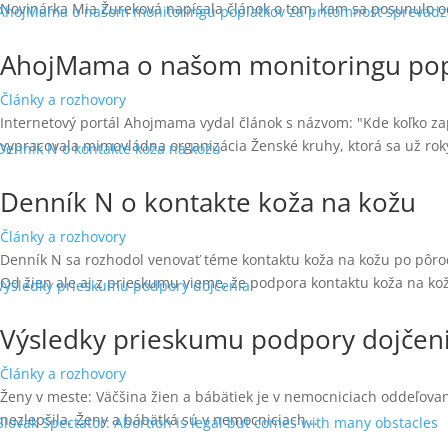
Novinárka Mia Žureková napísala článok o tom, kam sa posunulo od
AhojMama o našom monitoringu popl
Články a rozhovory
Internetový portál Ahojmama vydal článok s názvom: "Kde koľko za
vypracovala mimovládna organizácia Ženské kruhy, ktorá sa už roky
Denník N o kontakte koža na kožu
Články a rozhovory
Denník N sa rozhodol venovať téme kontaktu koža na kožu po pôro
Od žien ale aj z prieskumu vieme, že podpora kontaktu koža na kož
Výsledky prieskumu podpory dojčen
Články a rozhovory
Ženy v meste: Väčšina žien a bábätiek je v nemocniciach oddeľovaná
nezlepšila. Ženy a bábätká sú v nemocniciach...