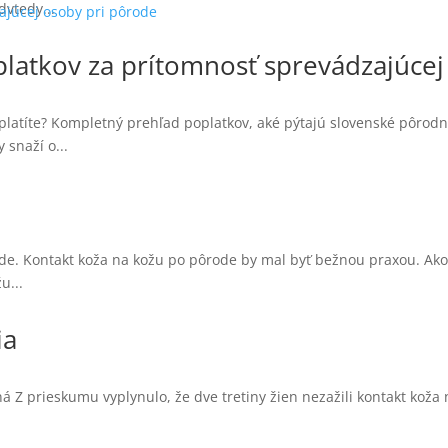
vtedy...
atkov za prítomnosť sprevádzajúcej
platíte? Kompletný prehľad poplatkov, aké pýtajú slovenské pôrod
 snaží o...
de. Kontakt koža na kožu po pôrode by mal byť bežnou praxou. Ako
u...
ia
 Z prieskumu vyplynulo, že dve tretiny žien nezažili kontakt koža 