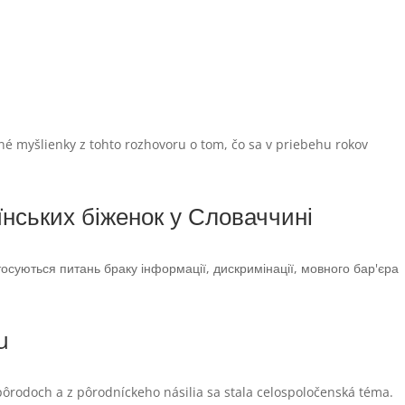
né myšlienky z tohto rozhovoru o tom, čo sa v priebehu rokov
їнських біженок у Словаччині
осуються питань браку інформації, дискримінації, мовного бар'єра
u
 pôrodoch a z pôrodníckeho násilia sa stala celospoločenská téma.