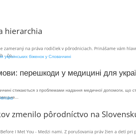
a hierarchia
ý je zameraný na práva rodičiek v pôrodniciach. Prinášame vám hlav
 - čo...
мови: перешкоди у медицині для укра
ваччині стикаються з проблемами надання медичної допомоги, що ст
вацьке...
kov zmenilo pôrodníctvo na Slovensk
 Before I Met You - Medzi nami. Z porušovania práv žien a detí pri