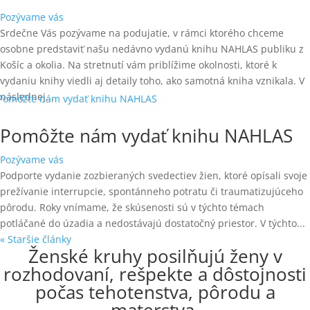
Pozývame vás
Srdečne Vás pozývame na podujatie, v rámci ktorého chceme
osobne predstaviť našu nedávno vydanú knihu NAHLAS publiku z
Košíc a okolia. Na stretnutí vám priblížime okolnosti, ktoré k
vydaniu knihy viedli aj detaily toho, ako samotná kniha vznikala. V
následnej...
Pomôžte nám vydať knihu NAHLAS
Pozývame vás
Podporte vydanie zozbieraných svedectiev žien, ktoré opísali svoje
prežívanie interrupcie, spontánneho potratu či traumatizujúceho
pôrodu. Roky vnímame, že skúsenosti sú v týchto témach
potláčané do úzadia a nedostávajú dostatočný priestor. V týchto...
« Staršie články
Ženské kruhy posilňujú ženy v
rozhodovaní, rešpekte a dôstojnosti
počas tehotenstva, pôrodu a
materstva.