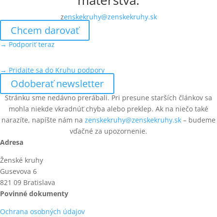
z
enskekruhy@zenskekruhy.sk
Chcem darovať
→ Podporiť teraz
→ Pridajte sa do Kruhu podpory
Odoberať newsletter
Stránku sme nedávno prerábali. Pri presune starších článkov sa
mohla niekde vkradnúť chyba alebo preklep. Ak na niečo také
narazíte, napíšte nám na
zenskekruhy@zenskekruhy.sk
– budeme
vďačné za upozornenie.
Adresa
Ženské kruhy
Gusevova 6
821 09 Bratislava
Povinné dokumenty
Ochrana osobných údajov