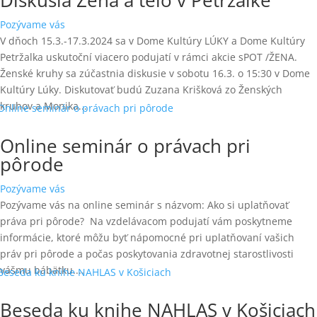
Pozývame vás
V dňoch 15.3.-17.3.2024 sa v Dome Kultúry LÚKY a Dome Kultúry
Petržalka uskutoční viacero podujatí v rámci akcie sPOT /ŽENA.
Ženské kruhy sa zúčastnia diskusie v sobotu 16.3. o 15:30 v Dome
Kultúry Lúky. Diskutovať budú Zuzana Krišková zo Ženských
kruhov a Monika...
Online seminár o právach pri
pôrode
Pozývame vás
Pozývame vás na online seminár s názvom: Ako si uplatňovať
práva pri pôrode? Na vzdelávacom podujatí vám poskytneme
informácie, ktoré môžu byť nápomocné pri uplatňovaní vašich
práv pri pôrode a počas poskytovania zdravotnej starostlivosti
vášmu bábätku....
Beseda ku knihe NAHLAS v Košiciach