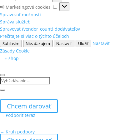
(vždy
Analytické
📢
📢 Marketingové cookies
aktívne)
cookies
Marketingové
Spravovať možnosti
cookies
Správa služieb
Spravovať {vendor_count} dodávateľov
Prečítajte si viac o týchto účeloch
Nastaviť
Súhlasím
Nie, ďakujem
Nastaviť
Uložiť
Zásady Cookie
E-shop
Chcem darovať
→ Podporiť teraz
→ Kruh podpory