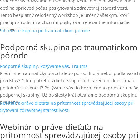
Srdečne vás pozývame na workshop Rodič nie je návšteva: Práva
detí na sprievod počas poskytovania zdravotnej starostlivosti.
Tento bezplatný celodenný workshop je určený všetkým, ktorí
pracujú s rodičmi a chcú im poskytovať relevantné informácie
o práve...
Podporná skupina po traumatickom
pôrode
Podporné skupiny
,
Pozývame vás
,
Trauma
Prežili ste traumatický pôrod alebo pôrod, ktorý nebol podľa vašich
predstáv? Cítite potrebu zdieľať svoj príbeh s ženami, ktoré majú
podobnú skúsenosť? Pozývame vás do bezpečného priestoru našej
podpornej skupiny. Už po šiesty krát otvárame podpornú skupinu
pre ženy...
Webinár o práve dieťaťa na
prítomnosť sprevádzajúcej osoby pri