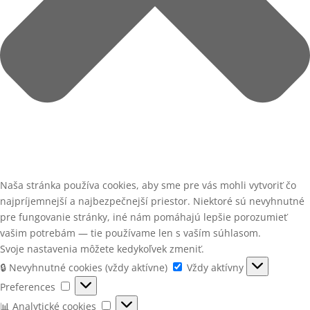
Naša stránka používa cookies, aby sme pre vás mohli vytvoriť čo
najpríjemnejší a najbezpečnejší priestor. Niektoré sú nevyhnutné
pre fungovanie stránky, iné nám pomáhajú lepšie porozumieť
vašim potrebám — tie používame len s vaším súhlasom.
Svoje nastavenia môžete kedykoľvek zmeniť.
🔒
🔒 Nevyhnutné cookies (vždy aktívne)
Vždy aktívny
Nevyhnutné
Preferences
Preferences
cookies
📊
📊 Analytické cookies