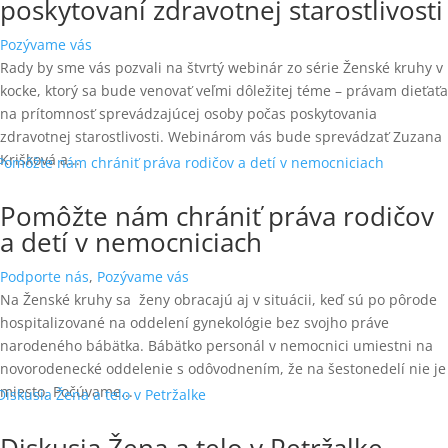
poskytovaní zdravotnej starostlivosti
Pozývame vás
Rady by sme vás pozvali na štvrtý webinár zo série Ženské kruhy v
kocke, ktorý sa bude venovať veľmi dôležitej téme – právam dieťaťa
na prítomnosť sprevádzajúcej osoby počas poskytovania
zdravotnej starostlivosti. Webinárom vás bude sprevádzať Zuzana
Krišková a...
Pomôžte nám chrániť práva rodičov
a detí v nemocniciach
Podporte nás
,
Pozývame vás
Na Ženské kruhy sa ženy obracajú aj v situácii, keď sú po pôrode
hospitalizované na oddelení gynekológie bez svojho práve
narodeného bábätka. Bábätko personál v nemocnici umiestni na
novorodenecké oddelenie s odôvodnením, že na šestonedelí nie je
miesto. Počúvame...
Diskusia Žena a telo v Petržalke