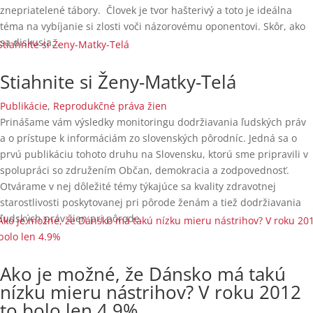
znepriatelené tábory. Človek je tvor hašterivý a toto je ideálna
téma na vybíjanie si zlosti voči názorovému oponentovi. Skôr, ako
sa diskusia...
Stiahnite si Ženy-Matky-Telá
Publikácie
,
Reprodukčné práva žien
Prinášame vám výsledky monitoringu dodržiavania ľudských práv
a o prístupe k informáciám zo slovenských pôrodníc. Jedná sa o
prvú publikáciu tohoto druhu na Slovensku, ktorú sme pripravili v
spolupráci so združením Občan, demokracia a zodpovednosť.
Otvárame v nej dôležité témy týkajúce sa kvality zdravotnej
starostlivosti poskytovanej pri pôrode ženám a tiež dodržiavania
ľudských práv žien pri pôrode.
Ako je možné, že Dánsko má takú
nízku mieru nástrihov? V roku 2012
to bolo len 4.9%