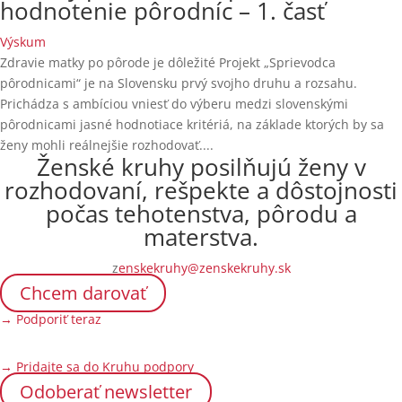
hodnotenie pôrodníc – 1. časť
Výskum
Zdravie matky po pôrode je dôležité Projekt „Sprievodca
pôrodnicami“ je na Slovensku prvý svojho druhu a rozsahu.
Prichádza s ambíciou vniesť do výberu medzi slovenskými
pôrodnicami jasné hodnotiace kritériá, na základe ktorých by sa
ženy mohli reálnejšie rozhodovať....
Ženské kruhy posilňujú ženy v
rozhodovaní, rešpekte a dôstojnosti
počas tehotenstva, pôrodu a
materstva.
z
enskekruhy@zenskekruhy.sk
Chcem darovať
→ Podporiť teraz
→ Pridajte sa do Kruhu podpory
Odoberať newsletter