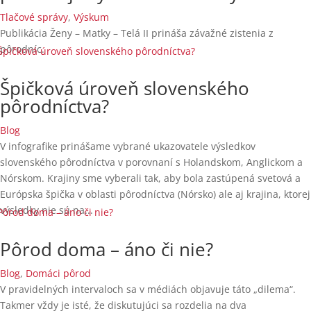
Tlačové správy
,
Výskum
Publikácia Ženy – Matky – Telá II prináša závažné zistenia z
pôrodníc.
Špičková úroveň slovenského
pôrodníctva?
Blog
V infografike prinášame vybrané ukazovatele výsledkov
slovenského pôrodníctva v porovnaní s Holandskom, Anglickom a
Nórskom. Krajiny sme vyberali tak, aby bola zastúpená svetová a
Európska špička v oblasti pôrodníctva (Nórsko) ale aj krajina, ktorej
výsledky nie sú na...
Pôrod doma – áno či nie?
Blog
,
Domáci pôrod
V pravidelných intervaloch sa v médiách objavuje táto „dilema“.
Takmer vždy je isté, že diskutujúci sa rozdelia na dva