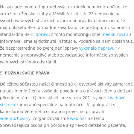
Na základe monitoringu webových stránok nemocníc občianske
združenia Ženské kruhy a MAMILA zistili, že 23 nemocníc na
svojich webových stránkach uvádza nepravdivú informáciu, že
majú plaketu BFH, prípadne zavádzajú, že postupujú v súlade so
štandardmi BFHI.
Správu
z tohto monitoringu sme
medializovali
a
informovali sme aj dotknuté inštitúcie. Podarilo sa nám dosiahnuť,
že bezprostredne po zverejnení správy
vykonalo nápravu
14
nemocníc a nepravdivé alebo zavádzajúce informácie zo svojich
webových stránok odstránili.
5.
POZNAJ SVOJE PRÁVA
Dôležitou súčasťou našej činnosti sú aj osvetové aktivity zamerané
na posilnenie žien a zvýšenie povedomia o právach žien a detí pri
pôrode. V rámci týchto aktivít sme v roku 2021 vytvorili
webovú
stránku
zameranú špeciálne na tento účel. V spolupráci s
kanceláriou Verejného ochrancu práv sme pripravili
videorozhovory
, zorganizovali sme
webinár
na tému
Sprevádzajúca osoba pri pôrode a sprievod detského pacienta.