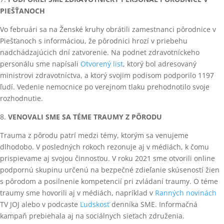
PIEŠŤANOCH
Vo februári sa na Ženské kruhy obrátili zamestnanci pôrodnice v
Piešťanoch s informáciou, že pôrodnici hrozí v priebehu
nadchádzajúcich dní zatvorenie. Na podnet zdravotníckeho
personálu sme napísali
Otvorený list
, ktorý bol adresovaný
ministrovi zdravotníctva, a ktorý svojim podisom podporilo 1197
ľudí. Vedenie nemocnice po verejnom tlaku prehodnotilo svoje
rozhodnutie.
8.
VENOVALI SME SA TÉME TRAUMY Z P
Ô
RODU
Trauma z pôrodu patrí medzi témy, ktorým sa venujeme
dlhodobo. V posledných rokoch rezonuje aj v médiách, k čomu
prispievame aj svojou činnosťou. V roku 2021 sme otvorili online
podpornú skupinu určenú na bezpečné zdieľanie skúseností žien
s pôrodom a posilnenie kompetencií pri zvládaní traumy. O téme
traumy sme hovorili aj v médiách, napríklad v
Ranných novinách
TV JOJ alebo v podcaste
Ľudskosť
denníka SME. Informačná
kampaň prebiehala aj na sociálnych sieťach združenia.