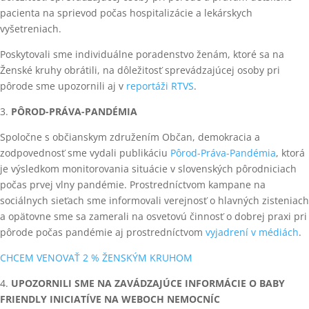
pacienta na sprievod počas hospitalizácie a lekárskych
vyšetreniach.
Poskytovali sme individuálne poradenstvo ženám, ktoré sa na
Ženské kruhy obrátili, na dôležitosť sprevádzajúcej osoby pri
pôrode sme upozornili aj v
reportáži RTVS
.
3.
P
Ô
ROD-PRÁVA-PANDÉMIA
Spoločne s občianskym združením Občan, demokracia a
zodpovednosť sme vydali publikáciu
Pôrod-Práva-Pandémia
, ktorá
je výsledkom monitorovania situácie v slovenských pôrodniciach
počas prvej vlny pandémie. Prostredníctvom kampane na
sociálnych sieťach sme informovali verejnosť o hlavných zisteniach
a opätovne sme sa zamerali na osvetovú činnosť o dobrej praxi pri
pôrode počas pandémie aj prostredníctvom
vyjadrení v médiách
.
CHCEM VENOVAŤ 2 % ŽENSKÝM KRUHOM
4.
UPOZORNILI SME NA ZAVÁDZAJÚCE INFORMÁCIE O BABY
FRIENDLY INICIATÍVE NA WEBOCH NEMOCNÍC