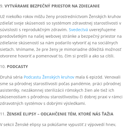
9.
VYTVÁRAME BEZPEČNÝ PRIESTOR NA ZDIEĽANIE
Už niekoľko rokov môžu ženy prostredníctvom Ženských kruhov
zdieľať svoje skúsenosti so systémom zdravotnej starostlivosti v
súvislosti s reprodukčným zdravím.
Svedectvá
uverejňujeme
predovšetkým na našej webovej stránke a bezpečný priestor na
zdieľanie skúseností sa nám podarilo vytvoriť aj na sociálnych
sieťach. Vnímame, že pre ženy je mimoriadne dôležitá možnosť
otvorene hovoriť a pomenovať to, čím si prešli a ako sa cítili.
10.
PODCASTY
Druhá séria
Podcastu Ženských kruhov
mala 6 epizód. Venovali
sme sa pôrodnej starostlivosti počas pandémie, práci pôrodnej
asistentky, nezákonnej sterilizácii rómskych žien ale tiež ich
skúsenostiam s pôrodnou starostlivosťou či dobrej praxi v rámci
zdravotných systémov s dobrými výsledkami.
11.
ŽENSKÉ ELIPSY – ODĽAHČENIE TÉM, KTORÉ NÁS ŤAŽIA
V sekcii Ženské elipsy sa pokúšame vypustiť z výpovedí hnev,