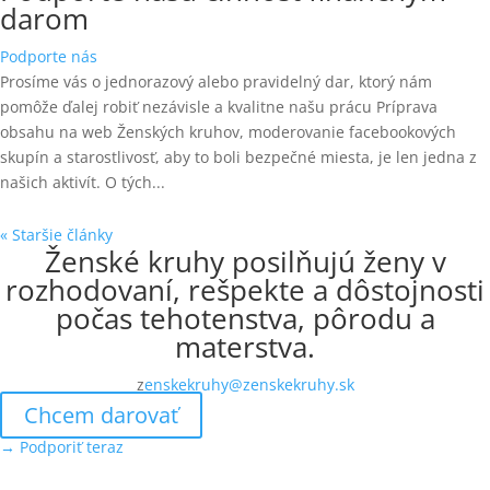
darom
Podporte nás
Prosíme vás o jednorazový alebo pravidelný dar, ktorý nám
pomôže ďalej robiť nezávisle a kvalitne našu prácu Príprava
obsahu na web Ženských kruhov, moderovanie facebookových
skupín a starostlivosť, aby to boli bezpečné miesta, je len jedna z
našich aktivít. O tých...
« Staršie články
Ženské kruhy posilňujú ženy v
rozhodovaní, rešpekte a dôstojnosti
počas tehotenstva, pôrodu a
materstva.
z
enskekruhy@zenskekruhy.sk
Chcem darovať
→ Podporiť teraz