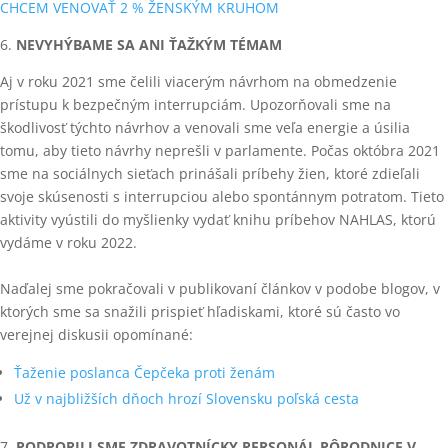
CHCEM VENOVAŤ 2 % ŽENSKÝM KRUHOM
6.
NEVYHÝBAME SA ANI ŤAŽKÝM TÉMAM
Aj v roku 2021 sme čelili viacerým návrhom na obmedzenie
prístupu k bezpečným interrupciám. Upozorňovali sme na
škodlivosť týchto návrhov a venovali sme veľa energie a úsilia
tomu, aby tieto návrhy neprešli v parlamente. Počas októbra 2021
sme na sociálnych sieťach prinášali príbehy žien, ktoré zdieľali
svoje skúsenosti s interrupciou alebo spontánnym potratom. Tieto
aktivity vyústili do myšlienky vydať knihu príbehov NAHLAS, ktorú
vydáme v roku 2022.
Naďalej sme pokračovali v publikovaní článkov v podobe blogov, v
ktorých sme sa snažili prispieť hľadiskami, ktoré sú často vo
verejnej diskusii opomínané:
Ťaženie poslanca Čepčeka proti ženám
Už v najbližších dňoch hrozí Slovensku poľská cesta
7.
PODPORILI SME ZDRAVOTNÍCKY PERSONÁL PÔRODNICE V