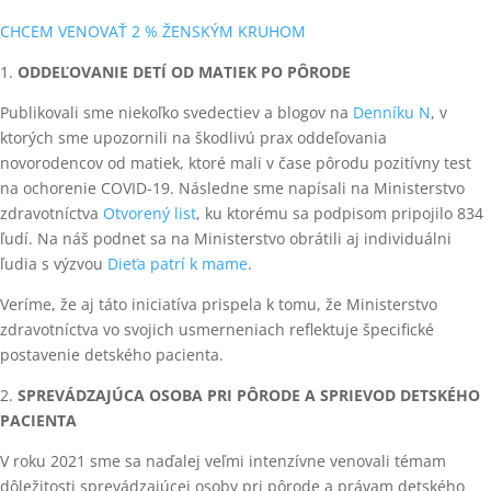
CHCEM VENOVAŤ 2 % ŽENSKÝM KRUHOM
1.
ODDEĽOVANIE DETÍ OD MATIEK PO PÔRODE
Publikovali sme niekoľko svedectiev a blogov na
Denníku N
, v
ktorých sme upozornili na škodlivú prax oddeľovania
novorodencov od matiek, ktoré mali v čase pôrodu pozitívny test
na ochorenie COVID-19. Následne sme napísali na Ministerstvo
zdravotníctva
Otvorený list
, ku ktorému sa podpisom pripojilo 834
ľudí. Na náš podnet sa na Ministerstvo obrátili aj individuálni
ľudia s výzvou
Dieťa patrí k mame
.
Veríme, že aj táto iniciatíva prispela k tomu, že Ministerstvo
zdravotníctva vo svojich usmerneniach reflektuje špecifické
postavenie detského pacienta.
2.
SPREVÁDZAJÚCA OSOBA PRI PÔRODE A SPRIEVOD DETSKÉHO
PACIENTA
V roku 2021 sme sa naďalej veľmi intenzívne venovali témam
dôležitosti sprevádzajúcej osoby pri pôrode a právam detského