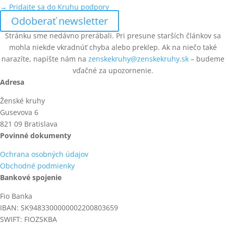
→ Pridajte sa do Kruhu podpory
Odoberať newsletter
Stránku sme nedávno prerábali. Pri presune starších článkov sa
mohla niekde vkradnúť chyba alebo preklep. Ak na niečo také
narazíte, napíšte nám na
zenskekruhy@zenskekruhy.sk
– budeme
vďačné za upozornenie.
Adresa
Ženské kruhy
Gusevova 6
821 09 Bratislava
Povinné dokumenty
Ochrana osobných údajov
Obchodné podmienky
Bankové spojenie
Fio Banka
IBAN: SK9483300000002200803659
SWIFT: FIOZSKBA