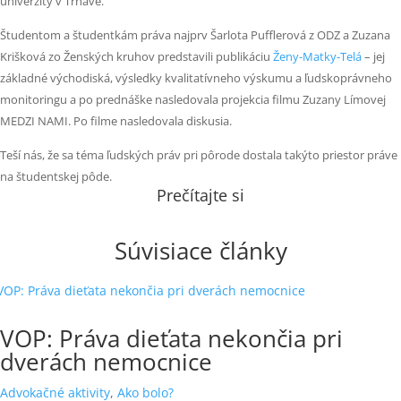
univerzity v Trnave.
Študentom a študentkám práva najprv Šarlota Pufflerová z ODZ a Zuzana
Krišková zo Ženských kruhov predstavili publikáciu
Ženy-Matky-Telá
– jej
základné východiská, výsledky kvalitatívneho výskumu a ľudskoprávneho
monitoringu a po prednáške nasledovala projekcia filmu Zuzany Límovej
MEDZI NAMI.
Po filme nasledovala diskusia.
Teší nás, že sa téma ľudských práv pri pôrode dostala takýto priestor práve
na študentskej pôde.
Prečítajte si
Súvisiace články
VOP: Práva dieťata nekončia pri
dverách nemocnice
Advokačné aktivity
,
Ako bolo?