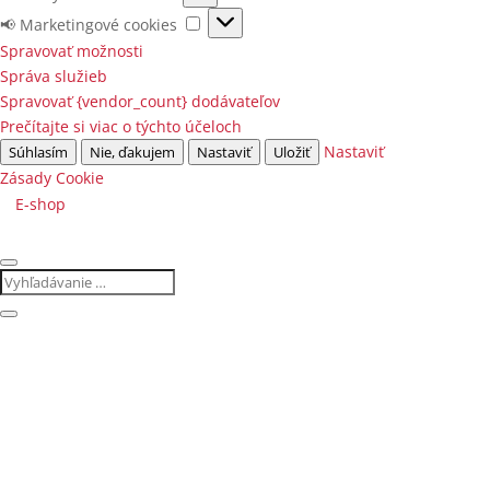
(vždy
Analytické
📢
📢 Marketingové cookies
aktívne)
cookies
Marketingové
Spravovať možnosti
cookies
Správa služieb
Spravovať {vendor_count} dodávateľov
Prečítajte si viac o týchto účeloch
Nastaviť
Súhlasím
Nie, ďakujem
Nastaviť
Uložiť
Zásady Cookie
E-shop