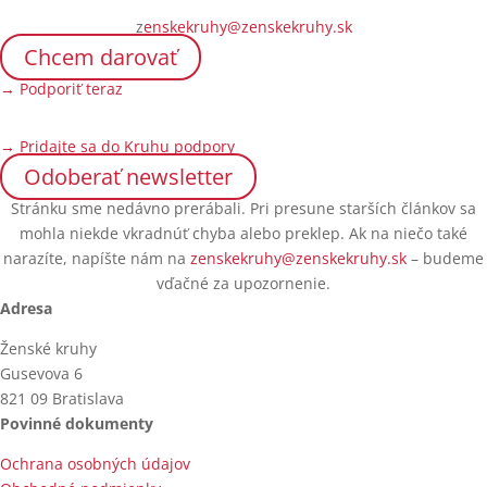
z
enskekruhy@zenskekruhy.sk
Chcem darovať
→ Podporiť teraz
→ Pridajte sa do Kruhu podpory
Odoberať newsletter
Stránku sme nedávno prerábali. Pri presune starších článkov sa
mohla niekde vkradnúť chyba alebo preklep. Ak na niečo také
narazíte, napíšte nám na
zenskekruhy@zenskekruhy.sk
– budeme
vďačné za upozornenie.
Adresa
Ženské kruhy
Gusevova 6
821 09 Bratislava
Povinné dokumenty
Ochrana osobných údajov