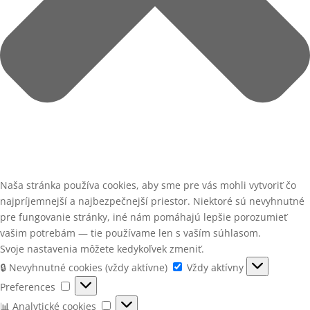
Naša stránka používa cookies, aby sme pre vás mohli vytvoriť čo
najpríjemnejší a najbezpečnejší priestor. Niektoré sú nevyhnutné
pre fungovanie stránky, iné nám pomáhajú lepšie porozumieť
vašim potrebám — tie používame len s vaším súhlasom.
Svoje nastavenia môžete kedykoľvek zmeniť.
🔒
🔒 Nevyhnutné cookies (vždy aktívne)
Vždy aktívny
Nevyhnutné
Preferences
Preferences
cookies
📊
📊 Analytické cookies