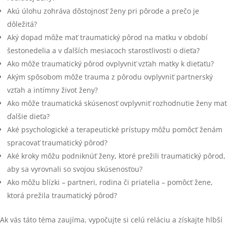
Akú úlohu zohráva dôstojnosť ženy pri pôrode a prečo je
dôležitá?
Aký dopad môže mať traumatický pôrod na matku v období
šestonedelia a v ďalších mesiacoch starostlivosti o dieťa?
Ako môže traumatický pôrod ovplyvniť vzťah matky k dieťaťu?
Akým spôsobom môže trauma z pôrodu ovplyvniť partnerský
vzťah a intímny život ženy?
Ako môže traumatická skúsenosť ovplyvniť rozhodnutie ženy mať
ďalšie dieťa?
Aké psychologické a terapeutické prístupy môžu pomôcť ženám
spracovať traumatický pôrod?
Aké kroky môžu podniknúť ženy, ktoré prežili traumatický pôrod,
aby sa vyrovnali so svojou skúsenosťou?
Ako môžu blízki – partneri, rodina či priatelia – pomôcť žene,
ktorá prežila traumatický pôrod?
Ak vás táto téma zaujíma, vypočujte si celú reláciu a získajte hlbší