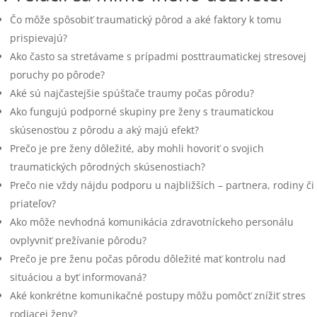
Čo môže spôsobiť traumatický pôrod a aké faktory k tomu
prispievajú?
Ako často sa stretávame s prípadmi posttraumatickej stresovej
poruchy po pôrode?
Aké sú najčastejšie spúšťače traumy počas pôrodu?
Ako fungujú podporné skupiny pre ženy s traumatickou
skúsenosťou z pôrodu a aký majú efekt?
Prečo je pre ženy dôležité, aby mohli hovoriť o svojich
traumatických pôrodných skúsenostiach?
Prečo nie vždy nájdu podporu u najbližších – partnera, rodiny či
priateľov?
Ako môže nevhodná komunikácia zdravotníckeho personálu
ovplyvniť prežívanie pôrodu?
Prečo je pre ženu počas pôrodu dôležité mať kontrolu nad
situáciou a byť informovaná?
Aké konkrétne komunikačné postupy môžu pomôcť znížiť stres
rodiacej ženy?