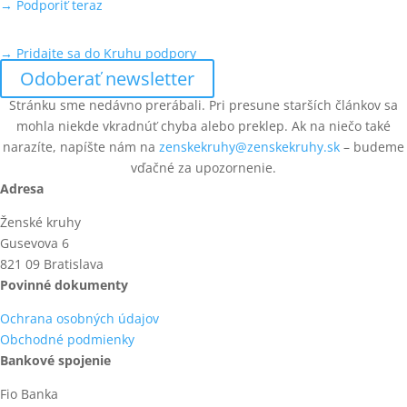
→ Podporiť teraz
→ Pridajte sa do Kruhu podpory
Odoberať newsletter
Stránku sme nedávno prerábali. Pri presune starších článkov sa
mohla niekde vkradnúť chyba alebo preklep. Ak na niečo také
narazíte, napíšte nám na
zenskekruhy@zenskekruhy.sk
– budeme
vďačné za upozornenie.
Adresa
Ženské kruhy
Gusevova 6
821 09 Bratislava
Povinné dokumenty
Ochrana osobných údajov
Obchodné podmienky
Bankové spojenie
Fio Banka