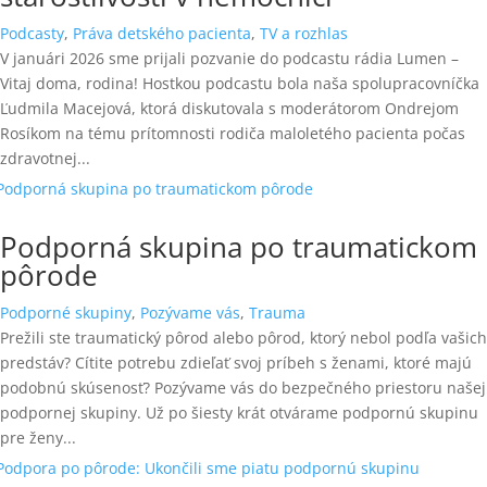
Podcasty
,
Práva detského pacienta
,
TV a rozhlas
V januári 2026 sme prijali pozvanie do podcastu rádia Lumen –
Vitaj doma, rodina! Hostkou podcastu bola naša spolupracovníčka
Ľudmila Macejová, ktorá diskutovala s moderátorom Ondrejom
Rosíkom na tému prítomnosti rodiča maloletého pacienta počas
zdravotnej...
Podporná skupina po traumatickom
pôrode
Podporné skupiny
,
Pozývame vás
,
Trauma
Prežili ste traumatický pôrod alebo pôrod, ktorý nebol podľa vašich
predstáv? Cítite potrebu zdieľať svoj príbeh s ženami, ktoré majú
podobnú skúsenosť? Pozývame vás do bezpečného priestoru našej
podpornej skupiny. Už po šiesty krát otvárame podpornú skupinu
pre ženy...