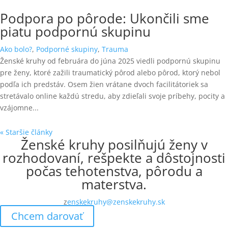
Podpora po pôrode: Ukončili sme
piatu podpornú skupinu
Ako bolo?
,
Podporné skupiny
,
Trauma
Ženské kruhy od februára do júna 2025 viedli podpornú skupinu
pre ženy, ktoré zažili traumatický pôrod alebo pôrod, ktorý nebol
podľa ich predstáv. Osem žien vrátane dvoch facilitátoriek sa
stretávalo online každú stredu, aby zdieľali svoje príbehy, pocity a
vzájomne...
« Staršie články
Ženské kruhy posilňujú ženy v
rozhodovaní, rešpekte a dôstojnosti
počas tehotenstva, pôrodu a
materstva.
z
enskekruhy@zenskekruhy.sk
Chcem darovať