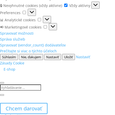
🔒
🔒 Nevyhnutné cookies (vždy aktívne)
Vždy aktívny
Nevyhnutné
Preferences
Preferences
cookies
📊
📊 Analytické cookies
(vždy
Analytické
📢
📢 Marketingové cookies
aktívne)
cookies
Marketingové
Spravovať možnosti
cookies
Správa služieb
Spravovať {vendor_count} dodávateľov
Prečítajte si viac o týchto účeloch
Nastaviť
Súhlasím
Nie, ďakujem
Nastaviť
Uložiť
Zásady Cookie
E-shop
Chcem darovať