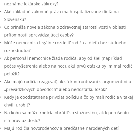
neznáme lekárske zákroky?
Aké základné zákonné práva ma hospitalizované dieťa na
Slovensku?
Čo prináša novela zákona o zdravotnej starostlivosti v oblasti
prítomnosti sprevádzajúcej osoby?
Môže nemocnica legálne rozdeliť rodiča a dieťa bez súdneho
rozhodnutia?
Ak personál nemocnice žiada rodiča, aby odišiel (napríklad
počas vyšetrenia alebo na noc), akú prvú otázku by im mal rodič
položiť?
Ako majú rodičia reagovať, ak sú konfrontovaní s argumentmi o
„prevádzkových dôvodoch“ alebo nedostatku lôžok?
Kedy je opodstatnené privolať políciu a čo by mali rodičia v takej
chvíli urobiť?
Na koho sa môžu rodičia obrátiť so sťažnosťou, ak k porušeniu
ich práv už došlo?
Majú rodičia novorodencov a predčasne narodených detí