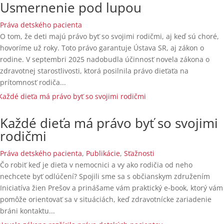
Usmernenie pod lupou
Práva detského pacienta
O tom, že deti majú právo byť so svojimi rodičmi, aj keď sú choré,
hovoríme už roky. Toto právo garantuje Ústava SR, aj zákon o
rodine. V septembri 2025 nadobudla účinnosť novela zákona o
zdravotnej starostlivosti, ktorá posilnila právo dieťaťa na
prítomnosť rodiča...
Každé dieťa má právo byť so svojimi
rodičmi
Práva detského pacienta
,
Publikácie
,
Sťažnosti
Čo robiť keď je dieťa v nemocnici a vy ako rodičia od neho
nechcete byť odlúčení? Spojili sme sa s občianskym združením
Iniciatíva žien Prešov a prinášame vám praktický e-book, ktorý vám
pomôže orientovať sa v situáciách, keď zdravotnícke zariadenie
bráni kontaktu...