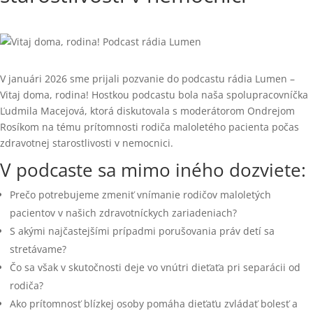
V januári 2026 sme prijali pozvanie do podcastu rádia Lumen –
Vitaj doma, rodina! Hostkou podcastu bola naša spolupracovníčka
Ľudmila Macejová, ktorá diskutovala s moderátorom Ondrejom
Rosíkom na tému prítomnosti rodiča maloletého pacienta počas
zdravotnej starostlivosti v nemocnici.
V podcaste sa mimo iného dozviete:
Prečo potrebujeme zmeniť vnímanie rodičov maloletých
pacientov v našich zdravotníckych zariadeniach?
S akými najčastejšími prípadmi porušovania práv detí sa
stretávame?
Čo sa však v skutočnosti deje vo vnútri dieťaťa pri separácii od
rodiča?
Ako prítomnosť blízkej osoby pomáha dieťaťu zvládať bolesť a