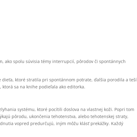
m, ako spolu súvisia témy interrupcií, pôrodov či spontánnych
dieťa, ktoré stratila pri spontánnom potrate, ďalšia porodila a teší
, ktorá sa na knihe podieľala ako editorka.
hania systému, ktoré pocítili doslova na vlastnej koži. Popri tom
sa týkajú pôrodu, ukončenia tehotenstva, alebo tehotenskej straty,
hodnutia vopred predurčujú, iným môžu klásť prekážky. Každý