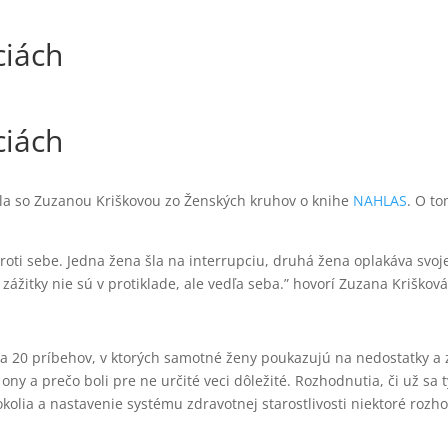
ciách
ciách
la so Zuzanou Kriškovou zo Ženských kruhov o knihe
NAHLAS
. O to
oti sebe. Jedna žena šla na interrupciu, druhá žena oplakáva svoje 
ážitky nie sú v protiklade, ale vedľa seba.” hovorí Zuzana Krišková
 20 príbehov, v ktorých samotné ženy poukazujú na nedostatky a zly
ali ony a prečo boli pre ne určité veci dôležité. Rozhodnutia, či už 
kolia a nastavenie systému zdravotnej starostlivosti niektoré roz