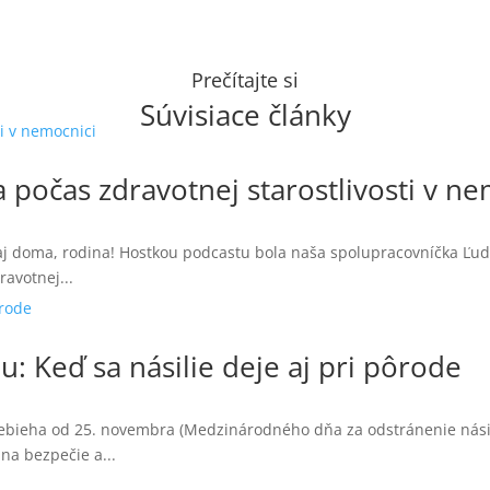
Prečítajte si
Súvisiace články
počas zdravotnej starostlivosti v ne
itaj doma, rodina! Hostkou podcastu bola naša spolupracovníčka Ľ
avotnej...
: Keď sa násilie deje aj pri pôrode
 Prebieha od 25. novembra (Medzinárodného dňa za odstránenie nás
na bezpečie a...