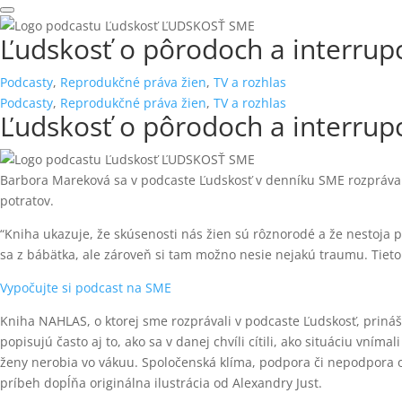
Ľudskosť o pôrodoch a interrup
Podcasty
,
Reprodukčné práva žien
,
TV a rozhlas
Podcasty
,
Reprodukčné práva žien
,
TV a rozhlas
Ľudskosť o pôrodoch a interrup
Barbora Mareková sa v podcaste Ľudskosť v denníku SME rozpráva
potratov.
“Kniha ukazuje, že skúsenosti nás žien sú rôznorodé a že nestoja pr
sa z bábätka, ale zároveň si tam možno nesie nejakú traumu. Tieto z
Vypočujte si podcast na SME
Kniha NAHLAS, o ktorej sme rozprávali v podcaste Ľudskosť, prináša
popisujú často aj to, ako sa v danej chvíli cítili, ako situáciu vním
ženy nerobia vo vákuu. Spoločenská klíma, podpora či nepodpora o
príbeh dopĺňa originálna ilustrácia od Alexandry Just.