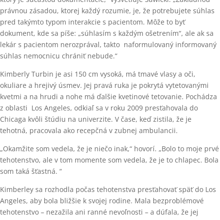
právnou zásadou, ktorej každý rozumie, je, že potrebujete súhlas
pred takýmto typom interakcie s pacientom. Môže to byť
dokument, kde sa píše: „súhlasím s každým ošetrením“, ale ak sa
lekár s pacientom nerozprával, takto naformulovaný informovaný
súhlas nemocnicu chrániť nebude.“
Kimberly Turbin je asi 150 cm vysoká, má tmavé vlasy a oči,
okuliare a hrejivý úsmev. Jej pravá ruka je pokrytá vytetovanými
kvetmi a na hrudi a nohe má ďalšie kvetinové tetovanie. Pochádza
z oblasti Los Angeles, odkiaľ sa v roku 2009 presťahovala do
Chicaga kvôli štúdiu na univerzite. V čase, keď zistila, že je
tehotná, pracovala ako recepčná v zubnej ambulancii.
„Okamžite som vedela, že je niečo inak,“ hovorí. „Bolo to moje prvé
tehotenstvo, ale v tom momente som vedela, že je to chlapec. Bola
som taká šťastná. “
Kimberley sa rozhodla počas tehotenstva presťahovať späť do Los
Angeles, aby bola bližšie k svojej rodine. Mala bezproblémové
tehotenstvo – nezažila ani ranné nevoľnosti – a dúfala, že jej