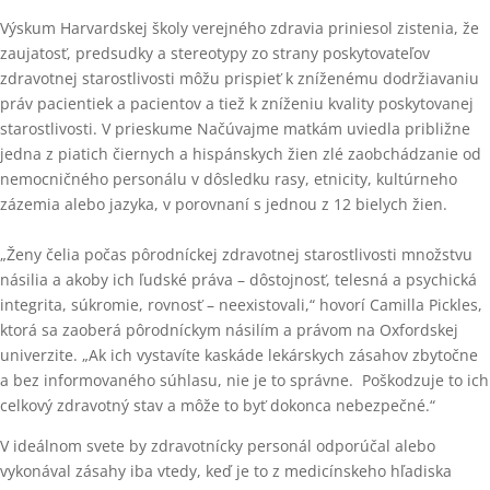
Výskum Harvardskej školy verejného zdravia priniesol zistenia, že
zaujatosť, predsudky a stereotypy zo strany poskytovateľov
zdravotnej starostlivosti môžu prispieť k zníženému dodržiavaniu
práv pacientiek a pacientov a tiež k zníženiu kvality poskytovanej
starostlivosti. V prieskume Načúvajme matkám uviedla približne
jedna z piatich čiernych a hispánskych žien zlé zaobchádzanie od
nemocničného personálu v dôsledku rasy, etnicity, kultúrneho
zázemia alebo jazyka, v porovnaní s jednou z 12 bielych žien.
„Ženy čelia počas pôrodníckej zdravotnej starostlivosti množstvu
násilia a akoby ich ľudské práva – dôstojnosť, telesná a psychická
integrita, súkromie, rovnosť – neexistovali,“ hovorí Camilla Pickles,
ktorá sa zaoberá pôrodníckym násilím a právom na Oxfordskej
univerzite. „Ak ich vystavíte kaskáde lekárskych zásahov zbytočne
a bez informovaného súhlasu, nie je to správne. Poškodzuje to ich
celkový zdravotný stav a môže to byť dokonca nebezpečné.“
V ideálnom svete by zdravotnícky personál odporúčal alebo
vykonával zásahy iba vtedy, keď je to z medicínskeho hľadiska