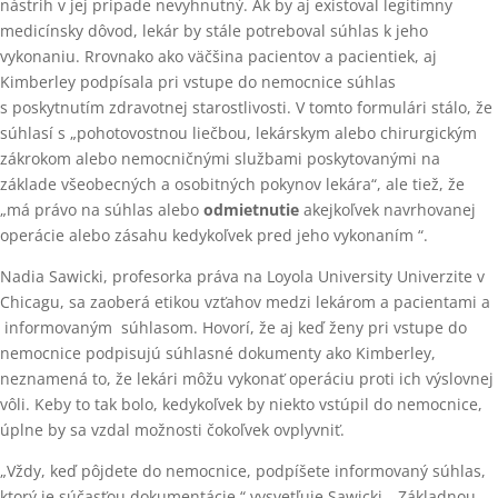
nástrih v jej prípade nevyhnutný. Ak by aj existoval legitímny
medicínsky dôvod, lekár by stále potreboval súhlas k jeho
vykonaniu. Rrovnako ako väčšina pacientov a pacientiek, aj
Kimberley podpísala pri vstupe do nemocnice súhlas
s poskytnutím zdravotnej starostlivosti. V tomto formulári stálo, že
súhlasí s „pohotovostnou liečbou, lekárskym alebo chirurgickým
zákrokom alebo nemocničnými službami poskytovanými na
základe všeobecných a osobitných pokynov lekára“, ale tiež, že
„má právo na súhlas alebo
odmietnutie
akejkoľvek navrhovanej
operácie alebo zásahu kedykoľvek pred jeho vykonaním “.
Nadia Sawicki, profesorka práva na Loyola University Univerzite v
Chicagu, sa zaoberá etikou vzťahov medzi lekárom a pacientami a
informovaným súhlasom. Hovorí, že aj keď ženy pri vstupe do
nemocnice podpisujú súhlasné dokumenty ako Kimberley,
neznamená to, že lekári môžu vykonať operáciu proti ich výslovnej
vôli. Keby to tak bolo, kedykoľvek by niekto vstúpil do nemocnice,
úplne by sa vzdal možnosti čokoľvek ovplyvniť.
„Vždy, keď pôjdete do nemocnice, podpíšete informovaný súhlas,
ktorý je súčasťou dokumentácie,“ vysvetľuje Sawicki. „Základnou