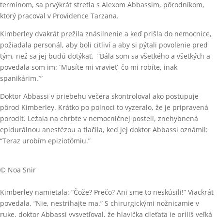
termínom, sa prvýkrát stretla s Alexom Abbassim, pôrodníkom,
ktorý pracoval v Providence Tarzana.
Kimberley dvakrát prežila znásilnenie a keď prišla do nemocnice,
požiadala personál, aby boli citliví a aby si pýtali povolenie pred
tým, než sa jej budú dotýkať. “Bála som sa všetkého a všetkých a
povedala som im: ´Musíte mi vravieť, čo mi robíte, inak
spanikárim.´”
Doktor Abbassi v priebehu večera skontroloval ako postupuje
pôrod Kimberley. Krátko po polnoci to vyzeralo, že je pripravená
porodiť. Ležala na chrbte v nemocničnej posteli, znehybnená
epidurálnou anestézou a tlačila, keď jej doktor Abbassi oznámil:
“Teraz urobím epiziotómiu.”
© Noa Snir
Kimberley namietala: “Čože? Prečo? Ani sme to neskúsili!” Viackrát
povedala, “Nie, nestrihajte ma.” S chirurgickými nožnicamie v
ruke, doktor Abbassi vysvetľoval, že hlavička dieťaťa je príliš veľká