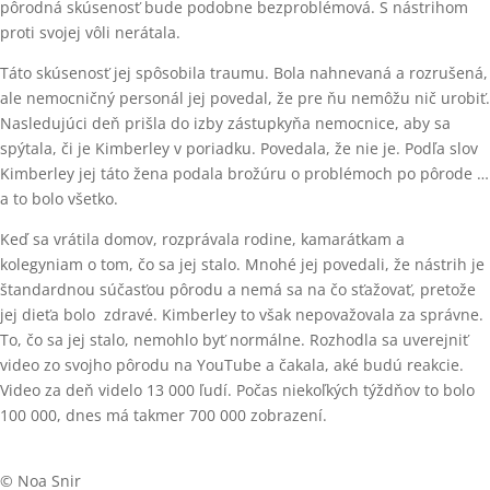
pôrodná skúsenosť bude podobne bezproblémová. S nástrihom
proti svojej vôli nerátala.
Táto skúsenosť jej spôsobila traumu. Bola nahnevaná a rozrušená,
ale nemocničný personál jej povedal, že pre ňu nemôžu nič urobiť.
Nasledujúci deň prišla do izby zástupkyňa nemocnice, aby sa
spýtala, či je Kimberley v poriadku. Povedala, že nie je. Podľa slov
Kimberley jej táto žena podala brožúru o problémoch po pôrode …
a to bolo všetko.
Keď sa vrátila domov, rozprávala rodine, kamarátkam a
kolegyniam o tom, čo sa jej stalo. Mnohé jej povedali, že nástrih je
štandardnou súčasťou pôrodu a nemá sa na čo sťažovať, pretože
jej dieťa bolo zdravé. Kimberley to však nepovažovala za správne.
To, čo sa jej stalo, nemohlo byť normálne. Rozhodla sa uverejniť
video zo svojho pôrodu na YouTube a čakala, aké budú reakcie.
Video za deň videlo 13 000 ľudí. Počas niekoľkých týždňov to bolo
100 000, dnes má takmer 700 000 zobrazení.
© Noa Snir