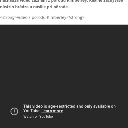
nachádza video záznam z pôrodu Kimberley. Reálne zachytáva
nástrih hrádze a násilie pri pôrode.
<strong>Video z pôrodu Kimberley</strong>