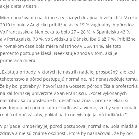
ak je dieťa v tiesni.
Miera používania nástrihu sa v rôznych krajinách veľmi líši. V roku
2010 to bolo v Anglicku približne asi v 19 % vaginálnych pôrodov.
Vo Francúzsku a Nemecku to bolo 27 – 28 %, v Španielsku 43 %
a v Portugalsku 73 %, vo Švédsku a Dánsku iba 5 až 7 %. Približne
v rovnakom čase bola miera nástrihov v USA 14 %, ale toto
percento postupne klesá. Neexistuje zhoda v tom, aká je
primeraná miera.
„Existujú prípady, v ktorých je nástrih naďalej prospešný, ale keď
tehotenstvo a pôrod postupujú normálne, nič nenasvedčuje tomu,
že by bol potrebný,“ hovorí Dana Gossett, pôrodníčka a profesorka
na kalifornskej univerzite v San Franciscu. „Počet vykonaných
nástrihov sa za posledné tri desaťročia znížil, pretože lekári si
uvedomujú ich potenciálnu škodlivosť a vieme, že by sme nemali
robiť rutinné zásahy, pokiaľ na to neexistuje jasná indikácia.“
V prípade Kimberley jej pôrod postupoval normálne. Bola mladá a
zdravá a nie sú známe okolnosti, ktoré by naznačovali, že by bol