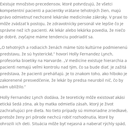
Existuje množstvo precedensov, ktoré potvrdzujú, že všetci
kompetentní pacienti a pacientky vrátane tehotných žien, majú
právo odmietnuť nechcené lekárske medicínske zákroky. V praxi to
môže zvádzať k postoju, že zdravotnícky personál vie lepšie čo je
správne než ich pacienti. Ak lekár alebo lekárka povedia, že niečo
je dobré, zvyčajne máme tendenciu podriadiť sa.
„O tehotných a rodiacich ženách máme túto kultúrne podmienenú
predstavu, že sú hysterické,“ hovorí Holly Fernandez Lynch,
profesorka bioetiky na Harvarde. „V medicíne existuje hierarchia a
pacienti nemajú veľmi kontrolu nad tým, čo sa bude diať. Je zažitá
predstava, že pacienti preháňajú. Je to znakom toho, ako hlboko je
zakorenené presvedčenie, že lekár by predsa neurobil nič, čo by
vám ublížilo.“
Holly Fernandez Lynch dodáva, že teoreticky môže existovať akási
etická šedá zóna, ak by matka odmietla zásah, ktorý je život
zachraňujúci pre dieťa. No tieto prípady sú mimoriadne zriedkavé,
pretože ženy pri pôrode nechcú robiť rozhodnutia, ktoré by
ohrozili ich deti. Situácia môže byť nejasná a naberať rýchly spád,