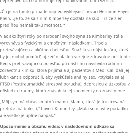
neprehovoria, čo umožňuje reprodukovanie tohto vzorca.
„Čo je na tomto prípade najneobvyklejšie,“ hovorí Hermine Hayes-
Klein, „je to, že sa s ním Kimberley dostala na súd. Tisíce žien
pred ňou nemali takú možnosť. “
Viac ako štyri roky po narodení svojho syna sa Kimberley stále
vyrovnáva s fyzickými a emočnými následkami. Trpela
pretrvávajúcou a akútnou bolesťou. Snažila sa nájsť lekára, ktorý
by jej mohol pomôcť, aj keď mala len verejné zdravotné poistenie.
Keď s pretrvávajúcou bolesťou po nástrihu navštívila rodinnú
zdravotnú kliniku, ktorá prijímala aj pacientov s Medi-Cal, dali jej
lubrikant a odporučili, aby vyskúšala análny sex. Potýkala sa aj
PTSD (Posttraumatická stresová porucha), depresiou a úzkosťou v
dôsledku traumy, ktorá znásobila jej spomienky na znásilnenie.
„Môj syn má občas smutnú mamu. Mamu, ktorá je frustrovaná,
pretože má bolesti,“ hovorí Kimberley. „Mala som byť v poriadku
ale všetko je úplne naopak.“
Upozornenie o obsahu videa: v nasledovnom odkaze sa