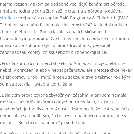
najmä rozsah, v akom sa podobné veci dejú ženám pri pôrode.
Približne jedna tretina žien zažije traumu z pôrodu. Nedávna
štúdia
uverejnená v časopise BMC Pregnancy & Childbirth (BMC
Tehotenstvo a pôrod) skúmala skúsenosťa 943 takto dotknutých
žien z celého sveta. Zameriavala sa na ich skúsenosti s
traumatickým pôrodom. Dve tretiny z nich uviedli, že ich trauma
súvisí so spôsobom, akým s nimi zdravotnícky personál
zaobchádzal. Popisy ich skúseností sú znepokojujúce.
„Prosila som, aby mi nerobili sekciu. Ani ja, ani moje dieťa sme
neboli v ohrození alebo v nebezpečenstve, ale pretože chcel lekár
už ísť domov, urobil mi tú hroznú sekciu a trvalo takmer rok, kým
som sa zotavila,“ uviedla jedna žena.
„Bola som prevalcovaná zbytočnými zásahmi a ani som nemala
možnosť hovoriť s lekárom o iných možnostiach, rizikách
a výhodách jednotlivých možností… Mám pocit, že sestry, lekári a
nemocnica sa riadili tým, čo bolo v ich najlepšom záujme, nie v
mojom… Bola to nočná mora,“ povedala iná.
Spoločné rozhodovanie by malo byť súčasťou zdravotnej