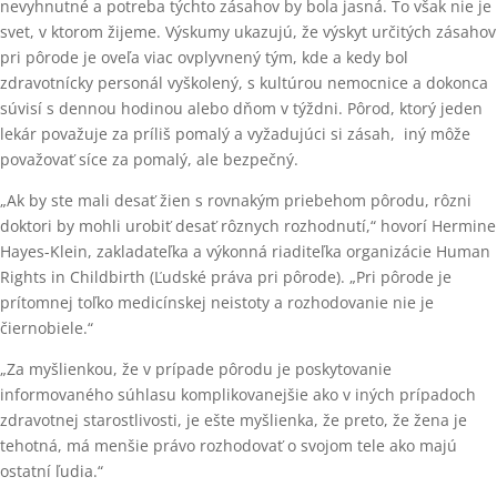
nevyhnutné a potreba týchto zásahov by bola jasná. To však nie je
svet, v ktorom žijeme. Výskumy ukazujú, že výskyt určitých zásahov
pri pôrode je oveľa viac ovplyvnený tým, kde a kedy bol
zdravotnícky personál vyškolený, s kultúrou nemocnice a dokonca
súvisí s dennou hodinou alebo dňom v týždni. Pôrod, ktorý jeden
lekár považuje za príliš pomalý a vyžadujúci si zásah, iný môže
považovať síce za pomalý, ale bezpečný.
„Ak by ste mali desať žien s rovnakým priebehom pôrodu, rôzni
doktori by mohli urobiť desať rôznych rozhodnutí,“ hovorí Hermine
Hayes-Klein, zakladateľka a výkonná riaditeľka organizácie Human
Rights in Childbirth (Ľudské práva pri pôrode). „Pri pôrode je
prítomnej toľko medicínskej neistoty a rozhodovanie nie je
čiernobiele.“
„Za myšlienkou, že v prípade pôrodu je poskytovanie
informovaného súhlasu komplikovanejšie ako v iných prípadoch
zdravotnej starostlivosti, je ešte myšlienka, že preto, že žena je
tehotná, má menšie právo rozhodovať o svojom tele ako majú
ostatní ľudia.“