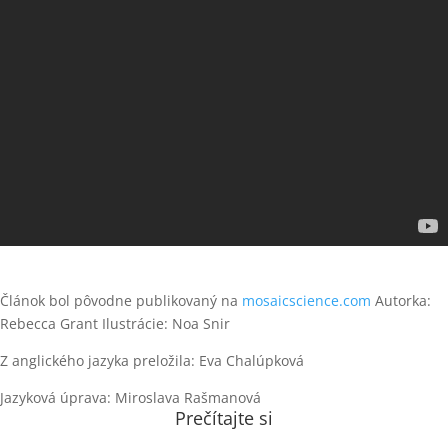
Článok bol pôvodne publikovaný na
mosaicscience.com
Autorka:
Rebecca Grant Ilustrácie: Noa Snir
Z anglického jazyka preložila: Eva Chalúpková
Jazyková úprava: Miroslava Rašmanová
Prečítajte si