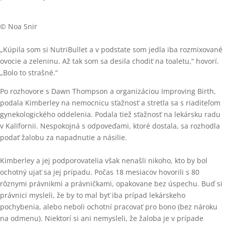
© Noa Snir
„Kúpila som si NutriBullet a v podstate som jedla iba rozmixované
ovocie a zeleninu. Až tak som sa desila chodiť na toaletu,“ hovorí.
„Bolo to strašné.“
Po rozhovore s Dawn Thompson a organizáciou Improving Birth,
podala Kimberley na nemocnicu sťažnosť a stretla sa s riaditeľom
gynekologického oddelenia. Podala tiež sťažnosť na lekársku radu
v Kalifornii. Nespokojná s odpoveďami, ktoré dostala, sa rozhodla
podať žalobu za napadnutie a násilie.
Kimberley a jej podporovatelia však nenašli nikoho, kto by bol
ochotný ujať sa jej prípadu. Počas 18 mesiacov hovorili s 80
rôznymi právnikmi a právničkami, opakovane bez úspechu. Buď si
právnici mysleli, že by to mal byť iba prípad lekárskeho
pochybenia, alebo neboli ochotní pracovať pro bono (bez nároku
na odmenu). Niektorí si ani nemysleli, že žaloba je v prípade