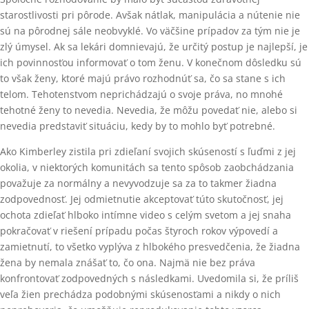
starostlivosti pri pôrode. Avšak nátlak, manipulácia a nútenie nie
sú na pôrodnej sále neobvyklé. Vo väčšine prípadov za tým nie je
zlý úmysel. Ak sa lekári domnievajú, že určitý postup je najlepší, je
ich povinnosťou informovať o tom ženu. V konečnom dôsledku sú
to však ženy, ktoré majú právo rozhodnúť sa, čo sa stane s ich
telom. Tehotenstvom neprichádzajú o svoje práva, no mnohé
tehotné ženy to nevedia. Nevedia, že môžu povedať nie, alebo si
nevedia predstaviť situáciu, kedy by to mohlo byť potrebné.
Ako Kimberley zistila pri zdieľaní svojich skúseností s ľuďmi z jej
okolia, v niektorých komunitách sa tento spôsob zaobchádzania
považuje za normálny a nevyvodzuje sa za to takmer žiadna
zodpovednosť. Jej odmietnutie akceptovať túto skutočnosť, jej
ochota zdieľať hlboko intímne video s celým svetom a jej snaha
pokračovať v riešení prípadu počas štyroch rokov výpovedí a
zamietnutí, to všetko vyplýva z hlbokého presvedčenia, že žiadna
žena by nemala znášať to, čo ona. Najmä nie bez práva
konfrontovať zodpovedných s následkami. Uvedomila si, že príliš
veľa žien prechádza podobnými skúsenosťami a nikdy o nich