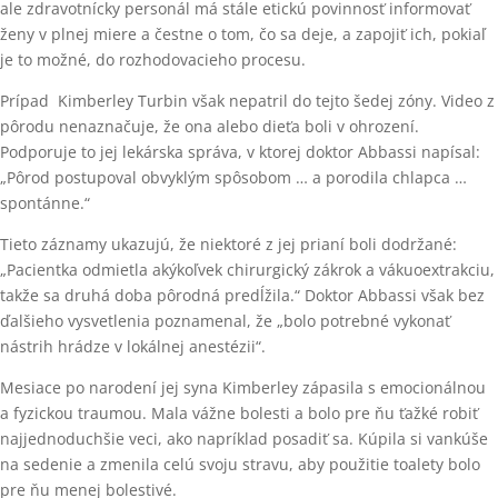
ale zdravotnícky personál má stále etickú povinnosť informovať
ženy v plnej miere a čestne o tom, čo sa deje, a zapojiť ich, pokiaľ
je to možné, do rozhodovacieho procesu.
Prípad Kimberley Turbin však nepatril do tejto šedej zóny. Video z
pôrodu nenaznačuje, že ona alebo dieťa boli v ohrození.
Podporuje to jej lekárska správa, v ktorej doktor Abbassi napísal:
„Pôrod postupoval obvyklým spôsobom … a porodila chlapca …
spontánne.“
Tieto záznamy ukazujú, že niektoré z jej prianí boli dodržané:
„Pacientka odmietla akýkoľvek chirurgický zákrok a vákuoextrakciu,
takže sa druhá doba pôrodná predĺžila.“ Doktor Abbassi však bez
ďalšieho vysvetlenia poznamenal, že „bolo potrebné vykonať
nástrih hrádze v lokálnej anestézii“.
Mesiace po narodení jej syna Kimberley zápasila s emocionálnou
a fyzickou traumou. Mala vážne bolesti a bolo pre ňu ťažké robiť
najjednoduchšie veci, ako napríklad posadiť sa. Kúpila si vankúše
na sedenie a zmenila celú svoju stravu, aby použitie toalety bolo
pre ňu menej bolestivé.