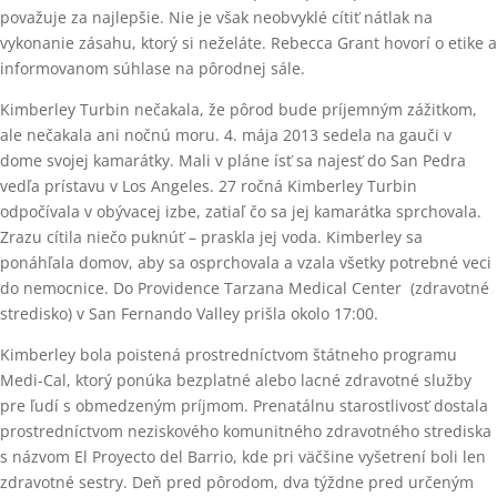
považuje za najlepšie. Nie je však neobvyklé cítiť nátlak na
vykonanie zásahu, ktorý si neželáte. Rebecca Grant hovorí o etike a
informovanom súhlase na pôrodnej sále.
Kimberley Turbin nečakala, že pôrod bude príjemným zážitkom,
ale nečakala ani nočnú moru. 4. mája 2013 sedela na gauči v
dome svojej kamarátky. Mali v pláne ísť sa najesť do San Pedra
vedľa prístavu v Los Angeles. 27 ročná Kimberley Turbin
odpočívala v obývacej izbe, zatiaľ čo sa jej kamarátka sprchovala.
Zrazu cítila niečo puknúť – praskla jej voda. Kimberley sa
ponáhľala domov, aby sa osprchovala a vzala všetky potrebné veci
do nemocnice. Do Providence Tarzana Medical Center (zdravotné
stredisko) v San Fernando Valley prišla okolo 17:00.
Kimberley bola poistená prostredníctvom štátneho programu
Medi-Cal, ktorý ponúka bezplatné alebo lacné zdravotné služby
pre ľudí s obmedzeným príjmom. Prenatálnu starostlivosť dostala
prostredníctvom neziskového komunitného zdravotného strediska
s názvom El Proyecto del Barrio, kde pri väčšine vyšetrení boli len
zdravotné sestry. Deň pred pôrodom, dva týždne pred určeným