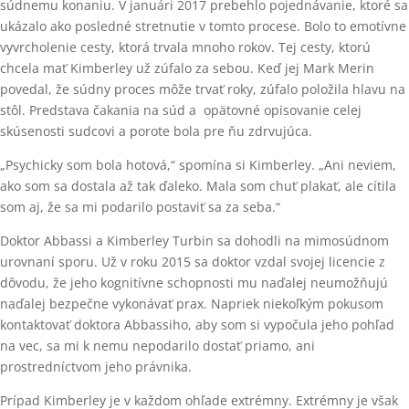
súdnemu konaniu. V januári 2017 prebehlo pojednávanie, ktoré sa
ukázalo ako posledné stretnutie v tomto procese. Bolo to emotívne
vyvrcholenie cesty, ktorá trvala mnoho rokov. Tej cesty, ktorú
chcela mať Kimberley už zúfalo za sebou. Keď jej Mark Merin
povedal, že súdny proces môže trvať roky, zúfalo položila hlavu na
stôl. Predstava čakania na súd a opätovné opisovanie celej
skúsenosti sudcovi a porote bola pre ňu zdrvujúca.
„Psychicky som bola hotová,“ spomína si Kimberley. „Ani neviem,
ako som sa dostala až tak ďaleko. Mala som chuť plakať, ale cítila
som aj, že sa mi podarilo postaviť sa za seba.“
Doktor Abbassi a Kimberley Turbin sa dohodli na mimosúdnom
urovnaní sporu. Už v roku 2015 sa doktor vzdal svojej licencie z
dôvodu, že jeho kognitívne schopnosti mu naďalej neumožňujú
naďalej bezpečne vykonávať prax. Napriek niekoľkým pokusom
kontaktovať doktora Abbassiho, aby som si vypočula jeho pohľad
na vec, sa mi k nemu nepodarilo dostať priamo, ani
prostredníctvom jeho právnika.
Prípad Kimberley je v každom ohľade extrémny. Extrémny je však