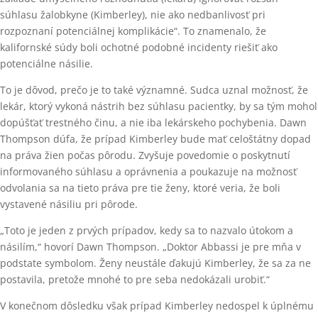
súhlasu žalobkyne (Kimberley), nie ako nedbanlivosť pri
rozpoznaní potenciálnej komplikácie“. To znamenalo, že
kalifornské súdy boli ochotné podobné incidenty riešiť ako
potenciálne násilie.
To je dôvod, prečo je to také významné. Sudca uznal možnosť, že
lekár, ktorý vykoná nástrih bez súhlasu pacientky, by sa tým mohol
dopúšťať trestného činu, a nie iba lekárskeho pochybenia. Dawn
Thompson dúfa, že prípad Kimberley bude mať celoštátny dopad
na práva žien počas pôrodu. Zvyšuje povedomie o poskytnutí
informovaného súhlasu a oprávnenia a poukazuje na možnosť
odvolania sa na tieto práva pre tie ženy, ktoré veria, že boli
vystavené násiliu pri pôrode.
„Toto je jeden z prvých prípadov, kedy sa to nazvalo útokom a
násilím,“ hovorí Dawn Thompson. „Doktor Abbassi je pre mňa v
podstate symbolom. Ženy neustále ďakujú Kimberley, že sa za ne
postavila, pretože mnohé to pre seba nedokázali urobiť.“
V konečnom dôsledku však prípad Kimberley nedospel k úplnému