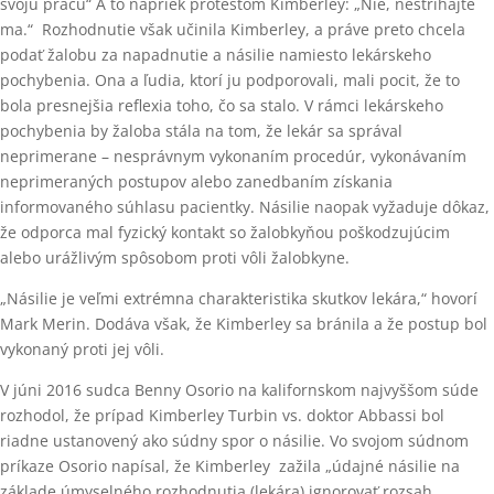
svoju prácu“ A to napriek protestom Kimberley: „Nie, nestrihajte
ma.“ Rozhodnutie však učinila Kimberley, a práve preto chcela
podať žalobu za napadnutie a násilie namiesto lekárskeho
pochybenia. Ona a ľudia, ktorí ju podporovali, mali pocit, že to
bola presnejšia reflexia toho, čo sa stalo. V rámci lekárskeho
pochybenia by žaloba stála na tom, že lekár sa správal
neprimerane – nesprávnym vykonaním procedúr, vykonávaním
neprimeraných postupov alebo zanedbaním získania
informovaného súhlasu pacientky. Násilie naopak vyžaduje dôkaz,
že odporca mal fyzický kontakt so žalobkyňou poškodzujúcim
alebo urážlivým spôsobom proti vôli žalobkyne.
„Násilie je veľmi extrémna charakteristika skutkov lekára,“ hovorí
Mark Merin. Dodáva však, že Kimberley sa bránila a že postup bol
vykonaný proti jej vôli.
V júni 2016 sudca Benny Osorio na kalifornskom najvyššom súde
rozhodol, že prípad Kimberley Turbin vs. doktor Abbassi bol
riadne ustanovený ako súdny spor o násilie. Vo svojom súdnom
príkaze Osorio napísal, že Kimberley zažila „údajné násilie na
základe úmyselného rozhodnutia (lekára) ignorovať rozsah