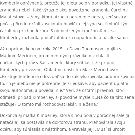
Kymberly oprávnená, pretože jej dieťa bolo v poriadku. Jej vlastné
zranenia neboli také výrazné ako, povedzme, zranenia Caroline
Malatestovej – ženy, ktorá utrpela poranenie nervu, keď sestry
počas pôrodu držali zaseknutú hlavičku jej syna šesť minút kým
čakali na príchod lekára. S obmedzenými možnosťami, sa
Kimberley rozhodla podať žalobu za napadnutie a násilie sama.
Až napokon, koncom roka 2015 sa Dawn Thompson spojila s
Markom Merinom, prominentným právnikom v oblasti
občianskych práv v Sacramente, ktorý súhlasil, že prípad
Kimberley prevezme. Ohľadom nástrihu Mark Merin hovorí:
„Existuje tendencia odovzdať sa do rúk lekárovi ako odborníkovi na
to, čo je alebo nie je potrebné. Je zriedkavé, aby pacient uplatnil
svoju autonómiu a povedal nie.“ Verí, že ostatní právnici, ktorí
odmietli prípad Kimberley, si pôvodne mysleli: „Na čo sa táto žena
sťažuje? O tomto má rozhodovať lekár, nie žena.“
Dokonca aj matka Kimberley, ktorá s ňou bola v porodnej sále (a
natáčala), sa postavila na doktorovu stranu. Prehovárala svoju
dcéru, aby súhlasila s nástrihom, a vravela jej: „Musí si urobiť