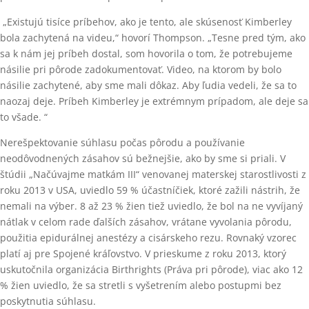
„Existujú tisíce príbehov, ako je tento, ale skúsenosť Kimberley
bola zachytená na videu,“ hovorí Thompson. „Tesne pred tým, ako
sa k nám jej príbeh dostal, som hovorila o tom, že potrebujeme
násilie pri pôrode zadokumentovať. Video, na ktorom by bolo
násilie zachytené, aby sme mali dôkaz. Aby ľudia vedeli, že sa to
naozaj deje. Príbeh Kimberley je extrémnym prípadom, ale deje sa
to všade. “
Nerešpektovanie súhlasu počas pôrodu a používanie
neodôvodnených zásahov sú bežnejšie, ako by sme si priali. V
štúdii „Načúvajme matkám III“ venovanej materskej starostlivosti z
roku 2013 v USA, uviedlo 59 % účastníčiek, ktoré zažili nástrih, že
nemali na výber. 8 až 23 % žien tiež uviedlo, že bol na ne vyvíjaný
nátlak v celom rade ďalších zásahov, vrátane vyvolania pôrodu,
použitia epidurálnej anestézy a cisárskeho rezu. Rovnaký vzorec
platí aj pre Spojené kráľovstvo. V prieskume z roku 2013, ktorý
uskutočnila organizácia Birthrights (Práva pri pôrode), viac ako 12
% žien uviedlo, že sa stretli s vyšetrením alebo postupmi bez
poskytnutia súhlasu.