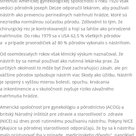
stretnutí Americkej gynekologickej spoločnosti v roku 1920 však
vedúci pôrodník Joseph DeLee odporučil lekárom, aby používali
nástrih ako prevenciu perineálnych natrhnutí hrádze, ktoré sú
nezriedka normálnou súčasťou pôrodu. Zdôvodnil to tým, že
chirurgický rez je kontrolovanejší a hojí sa ľahšie ako prirodzené
natrhnutie. Do roku 1979 sa v USA 62,5 % všetkých pôrodov
a v prípade prvorodičiek až 80 % pôrodov vykonalo s nástrihom.
Od osemdesiatych rokov však klinický výskum naznačoval, že
nástrih by sa nemal používať ako rutinná lekárska prax. Za
určitých okolností to môže byť život zachraňujúci zásah, ale pri
väčšine pôrodov spôsobuje nástrih viac škody ako úžitku. Nástrih
je spojený s vyššou mierou bolesti, opuchu, krvácania
a inkontinencie a v skutočnosti zvyšuje riziko závažného
natrhnutia hrádze.
Americká spoločnosť pre gynekológiu a pôrodníctvo (ACOG) a
britský Národný inštitút pre zdravie a starostlivosť o zdravie
(NICE) sú dnes proti rutinnému používaniu nástrihu. Pokyny NICE
týkajúce sa pôrodnej starostlivosti odporúčajú, že by sa k nástrihu
malo pristupovať iba v prípade „medicínskeho dôvodu“, napríklad