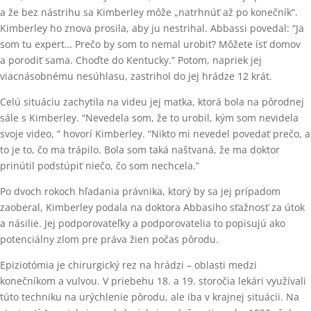
a že bez nástrihu sa Kimberley môže „natrhnúť až po konečník“.
Kimberley ho znova prosila, aby ju nestrihal. Abbassi povedal: “Ja
som tu expert… Prečo by som to nemal urobiť? Môžete ísť domov
a porodiť sama. Choďte do Kentucky.” Potom, napriek jej
viacnásobnému nesúhlasu, zastrihol do jej hrádze 12 krát.
Celú situáciu zachytila na videu jej matka, ktorá bola na pôrodnej
sále s Kimberley. “Nevedela som, že to urobil, kým som nevidela
svoje video, “ hovorí Kimberley. “Nikto mi nevedel povedať prečo, a
to je to, čo ma trápilo. Bola som taká naštvaná, že ma doktor
prinútil podstúpiť niečo, čo som nechcela.”
Po dvoch rokoch hľadania právnika, ktorý by sa jej prípadom
zaoberal, Kimberley podala na doktora Abbasiho sťažnosť za útok
a násilie. Jej podporovateľky a podporovatelia to popisujú ako
potenciálny zlom pre práva žien počas pôrodu.
Epiziotómia je chirurgický rez na hrádzi – oblasti medzi
konečníkom a vulvou. V priebehu 18. a 19. storočia lekári využívali
túto techniku na urýchlenie pôrodu, ale iba v krajnej situácii. Na