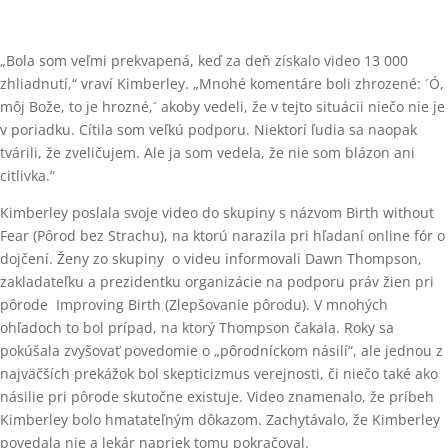
„Bola som veľmi prekvapená, keď za deň získalo video 13 000
zhliadnutí,“ vraví Kimberley. „Mnohé komentáre boli zhrozené: ´Ó,
môj Bože, to je hrozné,´ akoby vedeli, že v tejto situácii niečo nie je
v poriadku. Cítila som veľkú podporu. Niektorí ľudia sa naopak
tvárili, že zveličujem. Ale ja som vedela, že nie som blázon ani
citlivka.“
Kimberley poslala svoje video do skupiny s názvom Birth without
Fear (Pôrod bez Strachu), na ktorú narazila pri hľadaní online fór o
dojčení. Ženy zo skupiny o videu informovali Dawn Thompson,
zakladateľku a prezidentku organizácie na podporu práv žien pri
pôrode Improving Birth (Zlepšovanie pôrodu). V mnohých
ohľadoch to bol prípad, na ktorý Thompson čakala. Roky sa
pokúšala zvyšovať povedomie o „pôrodníckom násilí“, ale jednou z
najväčších prekážok bol skepticizmus verejnosti, či niečo také ako
násilie pri pôrode skutočne existuje. Video znamenalo, že príbeh
Kimberley bolo hmatateľným dôkazom. Zachytávalo, že Kimberley
povedala nie a lekár napriek tomu pokračoval.