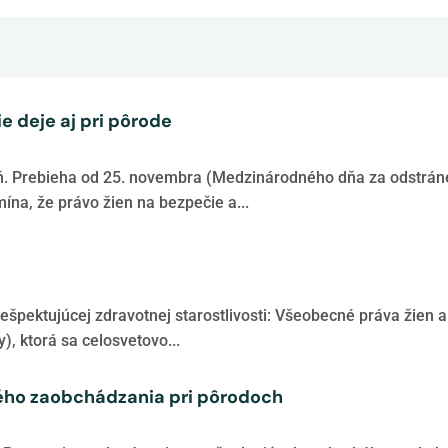
e deje aj pri pôrode
paň. Prebieha od 25. novembra (Medzinárodného dňa za odstrá
ína, že právo žien na bezpečie a...
ešpektujúcej zdravotnej starostlivosti: Všeobecné práva žie
), ktorá sa celosvetovo...
ého zaobchádzania pri pôrodoch