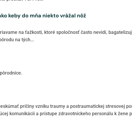
ako keby do mňa niekto vrážal nôž
riavame na ťažkosti, ktoré spoločnosť často nevidí, bagatelizuj
ôrodu na tých...
 pôrodnice.
ľ preskúmať príčiny vzniku traumy a postraumatickej stresovej 
úcej komunikácii a prístupe zdravotníckeho personálu k žene p