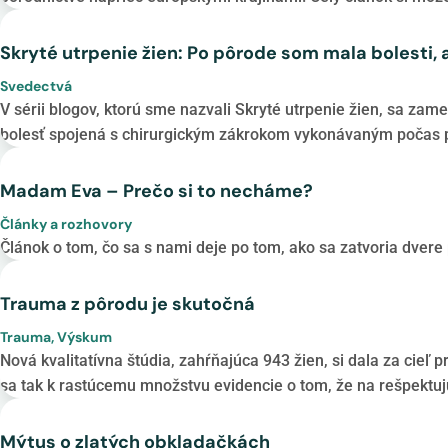
Skryté utrpenie žien: Po pôrode som mala bolesti, 
Svedectvá
V sérii blogov, ktorú sme nazvali Skryté utrpenie žien, sa zame
bolesť spojená s chirurgickým zákrokom vykonávaným počas p
Madam Eva – Prečo si to necháme?
Články a rozhovory
Článok o tom, čo sa s nami deje po tom, ako sa zatvoria dvere
Trauma z pôrodu je skutočná
Trauma
,
Výskum
Nová kvalitatívna štúdia, zahŕňajúca 943 žien, si dala za cie
sa tak k rastúcemu množstvu evidencie o tom, že na rešpektuj
Mýtus o zlatých obkladačkách