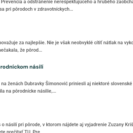
 Prevencia a odstránenie nerešpektujúceho a hrubého zaobchá
 pri pôrodoch v zdravotníckych...
ažuje za najlepšie. Nie je však neobvyklé cítiť nátlak na vyko
ečakala, že pôrod...
rodníckom násilí
u na ženách Dubravky Šimonović priniesli aj niektoré slovensk
 na pôrodnícke násilie,...
 o násilí pri pôrode, v ktorom nájdete aj vyjadrenie Zuzany Kr
e prečítať TU. Pre...