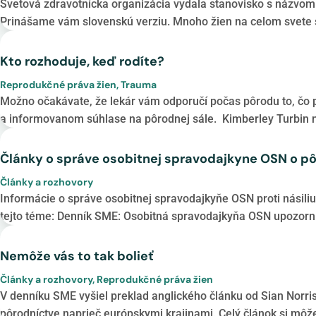
Svetová zdravotnícka organizácia vydala stanovisko s názvom
Prinášame vám slovenskú verziu. Mnoho žien na celom svete sa
Kto rozhoduje, keď rodíte?
Reprodukčné práva žien
,
Trauma
Možno očakávate, že lekár vám odporučí počas pôrodu to, čo pov
a informovanom súhlase na pôrodnej sále. Kimberley Turbin n
Články o správe osobitnej spravodajkyne OSN o pô
Články a rozhovory
Informácie o správe osobitnej spravodajkyňe OSN proti násili
tejto téme: Denník SME: Osobitná spravodajkyňa OSN upozornila
Nemôže vás to tak bolieť
Články a rozhovory
,
Reprodukčné práva žien
V denníku SME vyšiel preklad anglického článku od Sian Norris
pôrodníctve naprieč európskymi krajinami. Celý článok si môžet