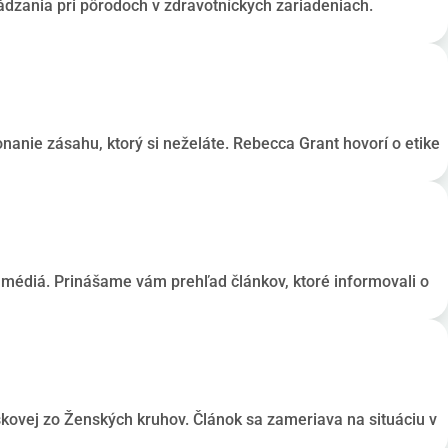
dzania pri pôrodoch v zdravotníckych zariadeniach.
nanie zásahu, ktorý si neželáte. Rebecca Grant hovorí o etike
é médiá. Prinášame vám prehľad článkov, ktoré informovali o
iškovej zo Ženských kruhov. Článok sa zameriava na situáciu v