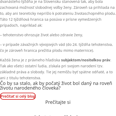
dvanásteho týždňa je na Slovensku stanovená tak, aby bola
zachovaná možnosť slobodnej voľby ženy. Zároveň sa prihliada na
to, aby ani teoreticky neprišlo k potrateniu životaschopného plodu.
Táto 12 týždňová hranica sa posúva v prísne vymedzených
prípadoch, napríklad ak:
– tehotenstvo ohrozuje život alebo zdravie ženy,
– v prípade závažných vývojových vád (do 24. týždňa tehotenstva,
čo je zároveň hranica prežitia plodu mimo maternice).
Každá žena je z právneho hľadiska
subjektom/nositeľkou práv
.
Tak ako všetci ostatní ľudia, získala pri svojom narodení tzv.
základné práva a slobody. Tie jej nemôžu byť spätne odňaté, a to
ani z titulu tehotenstva.
Čo by sa stalo, ak by počatý život bol daný na roveň
životu narodeného človeka?
Prečítať si celý blog
Prečítajte si