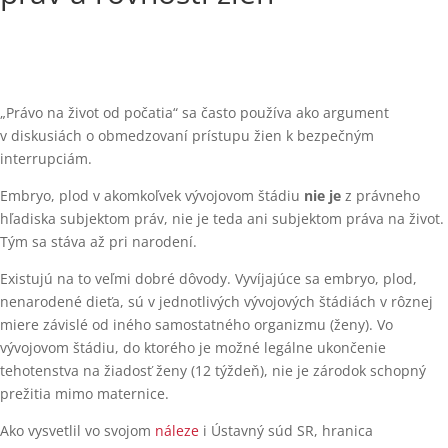
„Právo na život od počatia“ sa často používa ako argument
v diskusiách o obmedzovaní prístupu žien k bezpečným
interrupciám.
Embryo, plod v akomkoľvek vývojovom štádiu
nie je
z právneho
hľadiska subjektom práv, nie je teda ani subjektom práva na život.
Tým sa stáva až pri narodení.
Existujú na to veľmi dobré dôvody. Vyvíjajúce sa embryo, plod,
nenarodené dieťa, sú v jednotlivých vývojových štádiách v rôznej
miere závislé od iného samostatného organizmu (ženy). Vo
vývojovom štádiu, do ktorého je možné legálne ukončenie
tehotenstva na žiadosť ženy (12 týždeň), nie je zárodok schopný
prežitia mimo maternice.
Ako vysvetlil vo svojom
náleze
i Ústavný súd SR, hranica