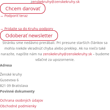
z
enskekruhy@zenskekruhy.sk
Chcem darovať
→ Podporiť teraz
→ Pridajte sa do Kruhu podpory
Odoberať newsletter
Stránku sme nedávno prerábali. Pri presune starších článkov sa
mohla niekde vkradnúť chyba alebo preklep. Ak na niečo také
narazíte, napíšte nám na
zenskekruhy@zenskekruhy.sk
– budeme
vďačné za upozornenie.
Adresa
Ženské kruhy
Gusevova 6
821 09 Bratislava
Povinné dokumenty
Ochrana osobných údajov
Obchodné podmienky