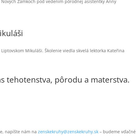
6 v Nových Zámkoch pod vedením pôrodnej asistentky Anny
ikuláši
Liptovskom Mikuláši. Školenie viedla skvelá lektorka Kateřina
as tehotenstva, pôrodu a materstva.
íte, napíšte nám na
zenskekruhy@zenskekruhy.sk
– budeme vďačné