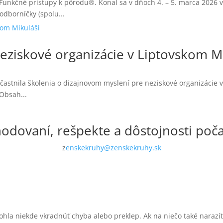
z Funkčné prístupy k pôrodu®. Konal sa v dňoch 4. – 5. marca 202
odborníčky (spolu...
eziskové organizácie v Liptovskom M
astnila školenia o dizajnovom myslení pre neziskové organizácie v 
Obsah...
odovaní, rešpekte a dôstojnosti poč
z
enskekruhy@zenskekruhy.sk
ohla niekde vkradnúť chyba alebo preklep. Ak na niečo také naraz