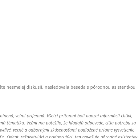
ešte nesmelej diskusii, nasledovala beseda s pôrodnou asistentkou
lnená, veľmi príjemná. Všetci prítomní boli naozaj informácií chtiví,
nú tématiku. Veľmi ma potešilo, že hľadajú odpovede, cítia potrebu sa
 pravdivé, vecné a odbornými skúsenosťami podložené priame vysvetlenie
Dr. Odent, rešpektujúci a podporujúci; ten považuje pôrodné asistentky