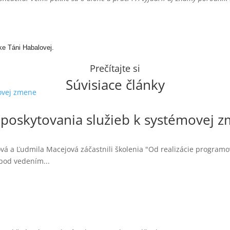
ke Táni Habalovej.
Prečítajte si
Súvisiace články
 poskytovania služieb k systémovej 
ová a Ľudmila Macejová záčastnili školenia "Od realizácie programo
 pod vedením...
u