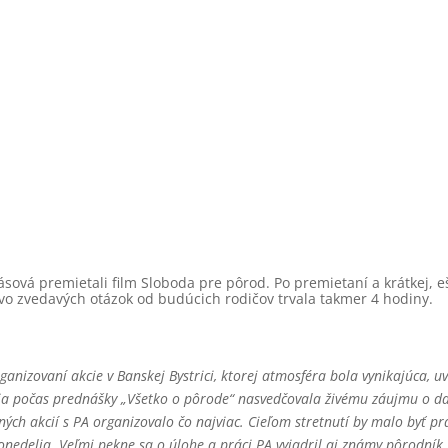
sová premietali film Sloboda pre pôrod. Po premietaní a krátkej, 
o zvedavých otázok od budúcich rodičov trvala takmer 4 hodiny.
nizovaní akcie v Banskej Bystrici, ktorej atmosféra bola vynikajúca, uvo
sia počas prednášky „Všetko o pôrode“ nasvedčovala živému záujmu o da
obných akcií s PA organizovalo čo najviac. Cieľom stretnutí by malo byť
onedelia. Veľmi pekne sa o úlohe a práci PA vyjadril aj známy pôrodník 