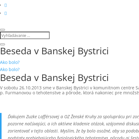
Beseda v Banskej Bystrici
Ako bolo?
Ako bolo?
Beseda v Banskej Bystrici
V sobotu 26.10.2013 sme v Banskej Bystrici v komunitnom centre Sá
p. Furmanovou o tehotenstve a pôrode, ktorá nakoniec pre množstv
Ďakujem Zuzke Lafférsovej a OZ Ženské Kruhy za spoluprácu pri zorga
pozorne načúvajúci, a ich aktívne kladenie otázok, vzájomná disku
zorientovať v tejto oblasti. Myslím, že by bolo osožné, aby sa pod
podstaty prebiehajúceho fyziologického tehotenstva, pôrodu aj šest