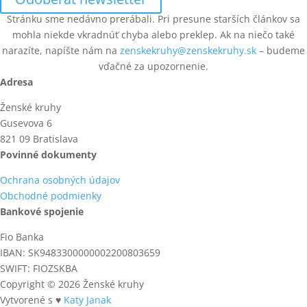
Stránku sme nedávno prerábali. Pri presune starších článkov sa
mohla niekde vkradnúť chyba alebo preklep. Ak na niečo také
narazíte, napíšte nám na
zenskekruhy@zenskekruhy.sk
– budeme
vďačné za upozornenie.
Adresa
Ženské kruhy
Gusevova 6
821 09 Bratislava
Povinné dokumenty
Ochrana osobných údajov
Obchodné podmienky
Bankové spojenie
Fio Banka
IBAN: SK9483300000002200803659
SWIFT: FIOZSKBA
Copyright © 2026 Ženské kruhy
Vytvorené s ♥
Katy Janak