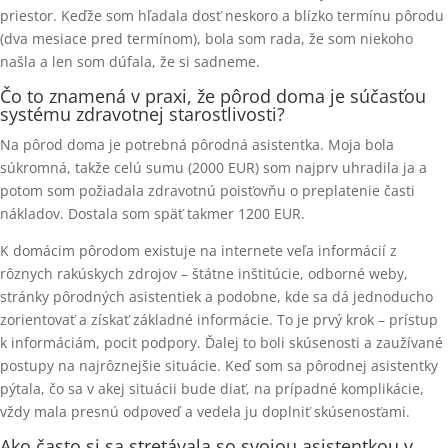
priestor. Keďže som hľadala dosť neskoro a blízko termínu pôrodu
(dva mesiace pred termínom), bola som rada, že som niekoho
našla a len som dúfala, že si sadneme.
Čo to znamená v praxi, že pôrod doma je súčasťou
systému zdravotnej starostlivosti?
Na pôrod doma je potrebná pôrodná asistentka. Moja bola
súkromná, takže celú sumu (2000 EUR) som najprv uhradila ja a
potom som požiadala zdravotnú poisťovňu o preplatenie časti
nákladov. Dostala som späť takmer 1200 EUR.
K domácim pôrodom existuje na internete veľa informácií z
rôznych rakúskych zdrojov – štátne inštitúcie, odborné weby,
stránky pôrodných asistentiek a podobne, kde sa dá jednoducho
zorientovať a získať základné informácie. To je prvý krok – prístup
k informáciám, pocit podpory. Ďalej to boli skúsenosti a zaužívané
postupy na najrôznejšie situácie. Keď som sa pôrodnej asistentky
pýtala, čo sa v akej situácii bude diať, na prípadné komplikácie,
vždy mala presnú odpoveď a vedela ju doplniť skúsenosťami.
Ako často si sa stretávala so svojou asistentkou v