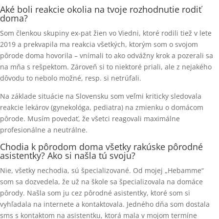
Aké boli reakcie okolia na tvoje rozhodnutie rodiť
doma?
Som členkou skupiny ex-pat žien vo Viedni, ktoré rodili tiež v lete
2019 a prekvapila ma reakcia všetkých, ktorým som o svojom
pôrode doma hovorila – vnímali to ako odvážny krok a pozerali sa
na mňa s rešpektom. Zároveň si to niektoré priali, ale z nejakého
dôvodu to nebolo možné, resp. si netrúfali.
Na základe situácie na Slovensku som veľmi kriticky sledovala
reakcie lekárov (gynekológa, pediatra) na zmienku o domácom
pôrode. Musím povedať, že všetci reagovali maximálne
profesionálne a neutrálne.
Chodia k pôrodom doma všetky rakúske pôrodné
asistentky? Ako si našla tú svoju?
Nie, všetky nechodia, sú špecializované. Od mojej „Hebamme“
som sa dozvedela, že už na škole sa špecializovala na domáce
pôrody. Našla som ju cez pôrodné asistentky, ktoré som si
vyhľadala na internete a kontaktovala. Jedného dňa som dostala
sms s kontaktom na asistentku, ktorá mala v mojom termíne