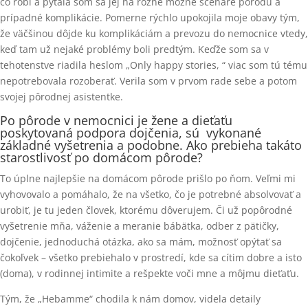
čo robí a pýtala som sa jej na rôzne možné scenáre pôrodu a
prípadné komplikácie. Pomerne rýchlo upokojila moje obavy tým,
že väčšinou dôjde ku komplikáciám a prevozu do nemocnice vtedy,
keď tam už nejaké problémy boli predtým. Keďže som sa v
tehotenstve riadila heslom „Only happy stories, “ viac som tú tému
nepotrebovala rozoberať. Verila som v prvom rade sebe a potom
svojej pôrodnej asistentke.
Po pôrode v nemocnici je žene a dieťaťu
poskytovaná podpora dojčenia, sú vykonané
základné vyšetrenia a podobne. Ako prebieha takáto
starostlivosť po domácom pôrode?
To úplne najlepšie na domácom pôrode prišlo po ňom. Veľmi mi
vyhovovalo a pomáhalo, že na všetko, čo je potrebné absolvovať a
urobiť, je tu jeden človek, ktorému dôverujem. Či už popôrodné
vyšetrenie mňa, váženie a meranie bábätka, odber z pätičky,
dojčenie, jednoduchá otázka, ako sa mám, možnosť opýtať sa
čokoľvek – všetko prebiehalo v prostredí, kde sa cítim dobre a isto
(doma), v rodinnej intimite a rešpekte voči mne a môjmu dieťaťu.
Tým, že „Hebamme“ chodila k nám domov, videla detaily