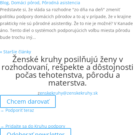
Blog
,
Domáci pôrod
,
Pôrodná asistencia
Predstavte si, že vláda sa rozhodne "zo dňa na deň" zmeniť
politiku podpory domácich pôrodov a to aj v prípade, že v krajine
prakticky nie sú pôrodné asistentky. Že to nie je možné? V Kanade
áno. Tento diel o systémoch podporujúcich voľbu miesta pôrodu
bude trochu iný...
« Staršie články
Ženské kruhy posilňujú ženy v
rozhodovaní, rešpekte a dôstojnosti
počas tehotenstva, pôrodu a
materstva.
z
enskekruhy@zenskekruhy.sk
Chcem darovať
→ Podporiť teraz
→ Pridajte sa do Kruhu podpory
Odoberať newsletter