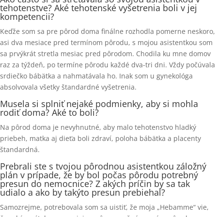
tehotenstve? Aké tehotenské vyšetrenia boli v jej
kompetencii?
Keďže som sa pre pôrod doma finálne rozhodla pomerne neskoro,
asi dva mesiace pred termínom pôrodu, s mojou asistentkou som
sa prvýkrát stretla mesiac pred pôrodom. Chodila ku mne domov
raz za týždeň, po termíne pôrodu každé dva-tri dni. Vždy počúvala
srdiečko bábätka a nahmatávala ho. Inak som u gynekológa
absolvovala všetky štandardné vyšetrenia.
Musela si splniť nejaké podmienky, aby si mohla
rodiť doma? Aké to boli?
Na pôrod doma je nevyhnutné, aby malo tehotenstvo hladký
priebeh, matka aj dieťa boli zdraví, poloha bábätka a placenty
štandardná.
Prebrali ste s tvojou pôrodnou asistentkou záložný
plán v prípade, že by bol počas pôrodu potrebný
presun do nemocnice? Z akých príčin by sa tak
udialo a ako by takýto presun prebiehal?
Samozrejme, potrebovala som sa uistiť, že moja „Hebamme“ vie,