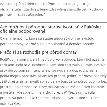
vybrala si pôrod doma ako možnosť, ktorá je v tejto krajine
oficiálne zahrnutá do systému zdravotnej starostlivosti. Rozhovor
pripravila Lucia Gašparíková.
Aké možnosti pôrodnej starostlivosti sú v Rakúsku
oficiálne podporované?
Okrem nemocníc, ktoré sú štátne alebo súkromné, existujú
pôrodné domy. Možné sú aj ambulantné a domáce pôrody.
Prečo si sa rozhodla pre pôrod doma?
Rodiť doma som chcela hneď po prvom pôrode, ktorý bol úžasným
zážitkom. Bolo to v Hainburgu, kam som cestovala z Bratislavy. Na
prvý pôrod som sa intenzívne pripravovala a dopadol presne
podľa mojich predstáv, priam ich predčil. Jedinú možnosť, ako celý
zážitok ešte zintenzívniť, som videla v tom, že sa pôrod odohrá bez
presunu do nemocnice, ktorý ma vytrhol zo začínajúcich kontrakcií
a postele, kde som ich mala chuť prežívať. Tiež sa mi páčila
predstava pôrodu ako rodinnej udalosti. A verila som si. To bol
úplný základ.