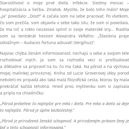
Starostlivosť o moje prvé dieťa. Infekcie. Siedmy mesiac –
hospitalizácia a liečba. Zmätok. Myslíte, že bolo toho málo? Moje
„ja“ povedalo: „Dosť!“ A začala som na sebe pracovať. Po všetkom,
čo som prežila, som objavila v sebe takú silu, že som si povedala,
že ma nič a nikto nezastaví splniť si svoje materské sny… Riadila
som sa tentokrát heslom Alexandra Veľkého: „Šťastena praje
odvážnym – Audaces fortuna adiuvat! (Vergílius)“.
Najviac chýba ženám informovanosť, nechajú o sebe a svojom tele
rozhodovať iných. Ja som sa rozhodla veci si preštudovať
a dôkladne sa pripraviť na to, čo ma čaká. Na pôrod a na výchovu
mojej malinkej princeznej. Kniha od Lucie Groverovej (Aby porod
nebolel) mi pripadá ako taká malá filozofická cesta, ktorou by mala
prekráčať každá tehotná. Hneď prvú myšlienku som si zapísala
a pripla na chladničku:
„
Pôrod prebehne čo najlepšie pre mňa i dieťa. Pre mňa a dieťa sa deje
to najlepšie. Pôrod je úplne bezbolestný
.“
„
Pôrod je prirodzená ženská schopnosť. A prirodzeným právom ženy je
byť o tejto schopnosti informovaná
.“