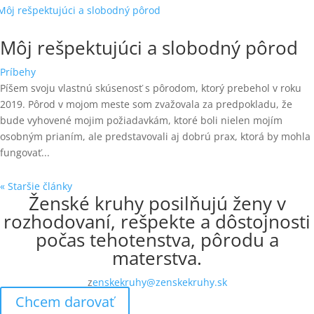
Môj rešpektujúci a slobodný pôrod
Príbehy
Píšem svoju vlastnú skúsenosť s pôrodom, ktorý prebehol v roku
2019. Pôrod v mojom meste som zvažovala za predpokladu, že
bude vyhovené mojim požiadavkám, ktoré boli nielen mojím
osobným prianím, ale predstavovali aj dobrú prax, ktorá by mohla
fungovať...
« Staršie články
Ženské kruhy posilňujú ženy v
rozhodovaní, rešpekte a dôstojnosti
počas tehotenstva, pôrodu a
materstva.
z
enskekruhy@zenskekruhy.sk
Chcem darovať