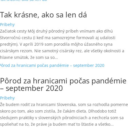
Tak krásne, ako sa len dá
Príbehy
Začiatok cesty Môj druhý pôrodný príbeh vnímam ako dlhú
štvorročnú cestu (i keď ma samozrejme formovali aj udalosti
predtým). V apríli 2019 som porodila môjho úžasného syna
cisárskym rezom. Nie samotný cisársky rez, ale všetky okolnosti a
hlavne smútok, že som sa so...
Pôrod za hranicami počas pandémie
– september 2020
Príbehy
Že budem rodiť za hranicami Slovenska, som sa rozhodla pomerne
skoro po tom, ako som zistila, že čakám dieťa. Dlhodobo totiž
sledujem praktiky v slovenských pôrodniciach a nechcela som sa
spoliehať na to, že práve ja budem mať to šťastie a všetko...