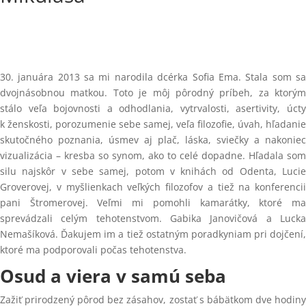
30. januára 2013 sa mi narodila dcérka Sofia Ema. Stala som sa
dvojnásobnou matkou. Toto je môj pôrodný príbeh, za ktorým
stálo veľa bojovnosti a odhodlania, vytrvalosti, asertivity, úcty
k ženskosti, porozumenie sebe samej, veľa filozofie, úvah, hľadanie
skutočného poznania, úsmev aj plač, láska, sviečky a nakoniec
vizualizácia – kresba so synom, ako to celé dopadne. Hľadala som
silu najskôr v sebe samej, potom v knihách od Odenta, Lucie
Groverovej, v myšlienkach veľkých filozofov a tiež na konferencii
pani Štromerovej. Veľmi mi pomohli kamarátky, ktoré ma
sprevádzali celým tehotenstvom. Gabika Janovičová a Lucka
Nemašíková. Ďakujem im a tiež ostatným poradkyniam pri dojčení,
ktoré ma podporovali počas tehotenstva.
Osud a viera v samú seba
Zažiť prirodzený pôrod bez zásahov, zostať s bábätkom dve hodiny