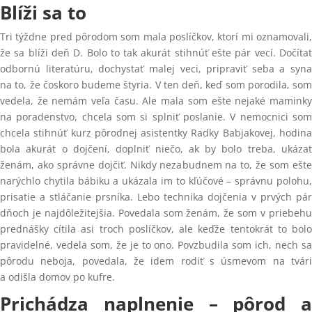
Blíži sa to
Tri týždne pred pôrodom som mala poslíčkov, ktorí mi oznamovali,
že sa blíži deň D. Bolo to tak akurát stihnúť ešte pár vecí. Dočítať
odbornú literatúru, dochystať malej veci, pripraviť seba a syna
na to, že čoskoro budeme štyria. V ten deň, keď som porodila, som
vedela, že nemám veľa času. Ale mala som ešte nejaké maminky
na poradenstvo, chcela som si splniť poslanie. V nemocnici som
chcela stihnúť kurz pôrodnej asistentky Radky Babjakovej, hodina
bola akurát o dojčení, doplniť niečo, ak by bolo treba, ukázať
ženám, ako správne dojčiť. Nikdy nezabudnem na to, že som ešte
narýchlo chytila bábiku a ukázala im to kľúčové – správnu polohu,
prisatie a stláčanie prsníka. Lebo technika dojčenia v prvých pár
dňoch je najdôležitejšia. Povedala som ženám, že som v priebehu
prednášky cítila asi troch poslíčkov, ale keďže tentokrát to bolo
pravidelné, vedela som, že je to ono. Povzbudila som ich, nech sa
pôrodu neboja, povedala, že idem rodiť s úsmevom na tvári
a odišla domov po kufre.
Prichádza naplnenie – pôrod a