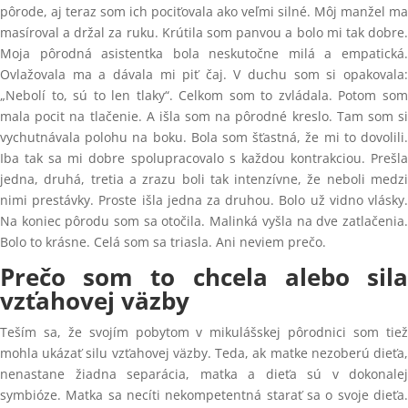
pôrode, aj teraz som ich pociťovala ako veľmi silné. Môj manžel ma
masíroval a držal za ruku. Krútila som panvou a bolo mi tak dobre.
Moja pôrodná asistentka bola neskutočne milá a empatická.
Ovlažovala ma a dávala mi piť čaj. V duchu som si opakovala:
„Nebolí to, sú to len tlaky“. Celkom som to zvládala. Potom som
mala pocit na tlačenie. A išla som na pôrodné kreslo. Tam som si
vychutnávala polohu na boku. Bola som šťastná, že mi to dovolili.
Iba tak sa mi dobre spolupracovalo s každou kontrakciou. Prešla
jedna, druhá, tretia a zrazu boli tak intenzívne, že neboli medzi
nimi prestávky. Proste išla jedna za druhou. Bolo už vidno vlásky.
Na koniec pôrodu som sa otočila. Malinká vyšla na dve zatlačenia.
Bolo to krásne. Celá som sa triasla. Ani neviem prečo.
Prečo som to chcela alebo sila
vzťahovej väzby
Teším sa, že svojím pobytom v mikulášskej pôrodnici som tiež
mohla ukázať silu vzťahovej väzby. Teda, ak matke nezoberú dieťa,
nenastane žiadna separácia, matka a dieťa sú v dokonalej
symbióze. Matka sa necíti nekompetentná starať sa o svoje dieťa.