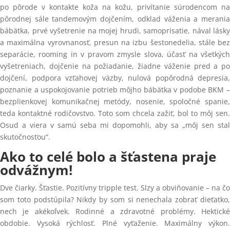
po pôrode v kontakte koža na kožu, privítanie súrodencom na
pôrodnej sále tandemovým dojčením, odklad váženia a merania
bábätka, prvé vyšetrenie na mojej hrudi, samoprisatie, nával lásky
a maximálna vyrovnanosť, presun na izbu šestonedelia, stále bez
separácie, rooming in v pravom zmysle slova, účasť na všetkých
vyšetreniach, dojčenie na požiadanie, žiadne váženie pred a po
dojčení, podpora vzťahovej väzby, nulová popôrodná depresia,
poznanie a uspokojovanie potrieb môjho bábätka v podobe BKM –
bezplienkovej komunikačnej metódy, nosenie, spoločné spanie,
teda kontaktné rodičovstvo. Toto som chcela zažiť, bol to môj sen.
Osud a viera v samú seba mi dopomohli, aby sa „môj sen stal
skutočnosťou“.
Ako to celé bolo a šťastena praje
odvážnym!
Dve čiarky. Šťastie. Pozitívny tripple test. Slzy a obviňovanie – na čo
som toto podstúpila? Nikdy by som si nenechala zobrať dieťatko,
nech je akékoľvek. Rodinné a zdravotné problémy. Hektické
obdobie. Vysoká rýchlosť. Plné vyťaženie. Maximálny výkon.