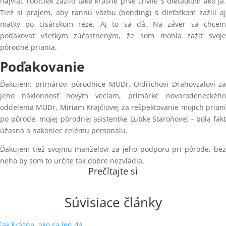
najviac rodičiek zažilo také krásne prvé chvíle s dieťatkom ako ja.
Tiež si prajem, aby rannú väzbu (bonding) s dieťatkom zažili aj
matky po cisárskom reze. Aj to sa dá. Na záver sa chcem
poďakovať všetkým zúčastneným, že som mohla zažiť svoje
pôrodné priania.
Poďakovanie
Ďakujem: primárovi pôrodnice MUDr. Oldřichovi Drahovzalovi za
jeho náklonnosť novým veciam, primárke novorodeneckého
oddelenia MUDr. Miriam Krajčiovej za rešpektovanie mojich prianí
po pôrode, mojej pôrodnej asistentke Ľubke Staroňovej – bola fakt
úžasná a nakoniec celému personálu.
Ďakujem tiež svojmu manželovi za jeho podporu pri pôrode, bez
neho by som to určite tak dobre nezvládla.
Prečítajte si
Súvisiace články