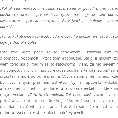
„
Pokiaľ žena neporozumie sama sebe, svojej prapôvodnej sile, nie je
dostatočne pružná, prispôsobivá, vyrovnaná – fyzicky, spirituálne,
myšlienkovo – prežíva nepríjemné stavy fyzickej nepohody – zažíva
bolesť.
“
„
To, čo v skutočnosti sprevádza zdravý pôrod a upozorňuje, že sa niečo
deje, je tlak. Nie bolesť
.“
Ešte stále máte pocit, že to nedokážem? Dokázala som to
s pomocou vedomostí, ktoré som nadobudla. Stále si myslím, že
viem toho málo, riadim sa sokratovským: „Viem, že nič neviem.“
a s pomocou mojich „múz sprevádzajúcich ma tehotenstvom“ som
si zostavila moje pôrodné priania. Vybrala som si nemocnicu, kde
boli voči mojim prianiam ústretoví. Vyhral Liptovský Mikuláš
a naklonenosť tejto pôrodnice a novorodeneckého oddelenia
novým veciam. „
Toto tu ešte nebolo. Tak prečo nie!
“, zaznelo z úst
primára viackrát, aj na pôrodnej sále, keď som nechcela dať
malinkú na váženie a meranie. Nečakala som, že mi vyhovejú
úplne vo všetkom. A viete, ako to bolo? Vyhoveli.