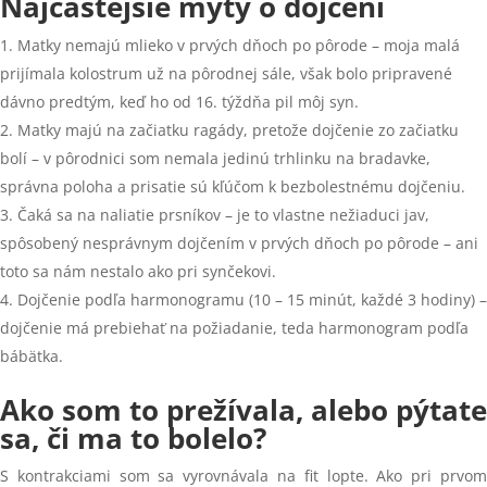
Najčastejšie mýty o dojčení
Matky nemajú mlieko v prvých dňoch po pôrode – moja malá
prijímala kolostrum už na pôrodnej sále, však bolo pripravené
dávno predtým, keď ho od 16. týždňa pil môj syn.
Matky majú na začiatku ragády, pretože dojčenie zo začiatku
bolí – v pôrodnici som nemala jedinú trhlinku na bradavke,
správna poloha a prisatie sú kľúčom k bezbolestnému dojčeniu.
Čaká sa na naliatie prsníkov – je to vlastne nežiaduci jav,
spôsobený nesprávnym dojčením v prvých dňoch po pôrode – ani
toto sa nám nestalo ako pri synčekovi.
Dojčenie podľa harmonogramu (10 – 15 minút, každé 3 hodiny) –
dojčenie má prebiehať na požiadanie, teda harmonogram podľa
bábätka.
Ako som to prežívala, alebo pýtate
sa, či ma to bolelo?
S kontrakciami som sa vyrovnávala na fit lopte. Ako pri prvom