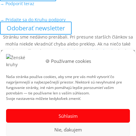
→ Podporiť teraz
→ Pridajte sa do Kruhu podpory
Odoberať newsletter
Stránku sme nedávno prerábali. Pri presune starších článkov sa
mohla niekde vkradnúť chyba alebo preklep. Ak na niečo také
narazíte, napíšte nám na
zenskekruhy@zenskekruhy.sk
– budeme
vďačné za upozornenie.
🍪 Používame cookies
Adresa
Ženské kruhy
Naša stránka používa cookies, aby sme pre vás mohli vytvoriť čo
najpríjemnejší a najbezpečnejší priestor. Niektoré sú nevyhnutné pre
Gusevova 6
fungovanie stránky, iné nám pomáhajú lepšie porozumieť vašim
821 09 Bratislava
potrebám — tie používame len s vaším súhlasom.
Povinné dokumenty
Svoje nastavenia môžete kedykoľvek zmeniť.
Ochrana osobných údajov
Obchodné podmienky
Súhlasím
Bankové spojenie
Nie, ďakujem
Fio Banka