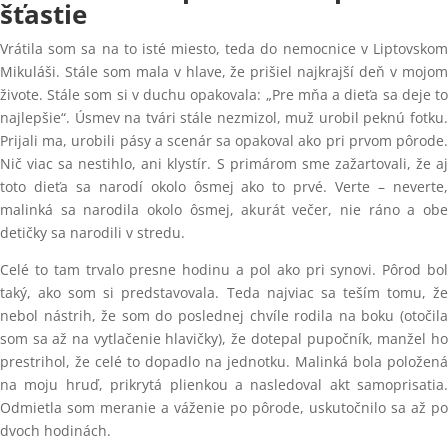
šťastie
Vrátila som sa na to isté miesto, teda do nemocnice v Liptovskom
Mikuláši. Stále som mala v hlave, že prišiel najkrajší deň v mojom
živote. Stále som si v duchu opakovala: „Pre mňa a dieťa sa deje to
najlepšie“. Úsmev na tvári stále nezmizol, muž urobil peknú fotku.
Prijali ma, urobili pásy a scenár sa opakoval ako pri prvom pôrode.
Nič viac sa nestihlo, ani klystír. S primárom sme zažartovali, že aj
toto dieťa sa narodí okolo ôsmej ako to prvé. Verte – neverte,
malinká sa narodila okolo ôsmej, akurát večer, nie ráno a obe
detičky sa narodili v stredu.
Celé to tam trvalo presne hodinu a pol ako pri synovi. Pôrod bol
taký, ako som si predstavovala. Teda najviac sa teším tomu, že
nebol nástrih, že som do poslednej chvíle rodila na boku (otočila
som sa až na vytlačenie hlavičky), že dotepal pupočník, manžel ho
prestrihol, že celé to dopadlo na jednotku. Malinká bola položená
na moju hruď, prikrytá plienkou a nasledoval akt samoprisatia.
Odmietla som meranie a váženie po pôrode, uskutočnilo sa až po
dvoch hodinách.