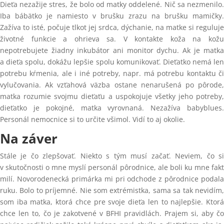
Dieťa nezažije stres, že bolo od matky oddelené. Nič sa nezmenilo.
Iba bábätko je namiesto v brušku zrazu na brušku mamičky.
Zažíva to isté, počuje tlkot jej srdca, dýchanie, na matke si reguluje
životné funkcie a ohrieva sa. V kontakte koža na kožu
nepotrebujete žiadny inkubátor ani monitor dychu. Ak je matka
a dieťa spolu, dokážu lepšie spolu komunikovať. Dieťatko nemá len
potrebu kŕmenia, ale i iné potreby, napr. má potrebu kontaktu či
vylučovania. Ak vzťahová väzba ostane nenarušená po pôrode,
matka rozumie svojmu dieťaťu a uspokojuje všetky jeho potreby,
dieťatko je pokojné, matka vyrovnaná. Nezažíva babyblues.
Personál nemocnice si to určite všimol. Vidí to aj okolie.
Na záver
Stále je čo zlepšovať. Niekto s tým musí začať. Neviem, čo si
v skutočnosti o mne myslí personál pôrodnice, ale boli ku mne fakt
milí. Novorodenecká primárka mi pri odchode z pôrodnice podala
ruku. Bolo to príjemné. Nie som extrémistka, sama sa tak nevidím,
som iba matka, ktorá chce pre svoje dieťa len to najlepšie. Ktorá
chce len to, čo je zakotvené v BFHI pravidlách. Prajem si, aby čo