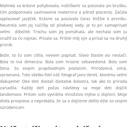
Malinká sa krásne pohybovala, nožičkami sa posúvala po brušku,
čím podporovala zavinovanie maternice a pôrod placenty. Začala
vyplazovať jazýček. Krásne sa posúvala čoraz bližšie k prsníku.
Neutrela som jej ručičky od plodovej vody. Je to pri samoprisatí
veľmi dôležité. Trochu som jej pomáhala, ale nechala som ju
snažiť sa čo najviac. Prisala sa. Prišiel môj syn a prisal sa na druhý
prsník.
Bože, to čo som cítila, neviem popísať. Slovo šťastie asi nestačí.
Bola to iná dimenzia. Bola som hrozne sebavedomá. Bola som
žena. So svojim prapôvodným poslaním. Prirodzená, silná,
vyrovnaná. Toto všetko fotil náš fotograf Jano Vereš, ktorému veľmi
ďakujeme! Obe deti dostali dostatok kolostra, tak ako to príroda
zariadila. Každý deň počas návštevy sa moje deti dojčili
tandemovo. Pritom som vyvrátila množstvo mýtov o dojčení. Moje
dieťa prospieva a neprekáža, že sa o dojčenie delilo ešte so svojim
súrodencom.