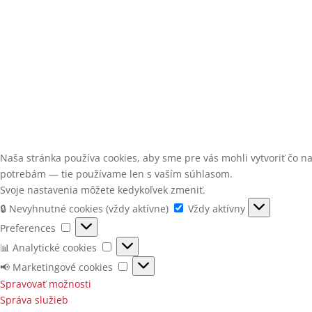
Naša stránka používa cookies, aby sme pre vás mohli vytvoriť čo 
potrebám — tie používame len s vaším súhlasom.
Svoje nastavenia môžete kedykoľvek zmeniť.
🔒
🔒 Nevyhnutné cookies (vždy aktívne)
Vždy aktívny
Nevyhnutné
Preferences
Preferences
cookies
📊
📊 Analytické cookies
(vždy
Analytické
📢
📢 Marketingové cookies
aktívne)
cookies
Marketingové
Spravovať možnosti
cookies
Správa služieb