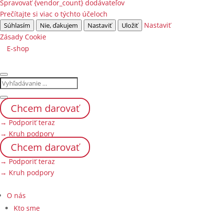
Spravovať {vendor_count} dodávateľov
Prečítajte si viac o týchto účeloch
Nastaviť
Súhlasím
Nie, ďakujem
Nastaviť
Uložiť
Zásady Cookie
E-shop
Chcem darovať
→ Podporiť teraz
→ Kruh podpory
Chcem darovať
→ Podporiť teraz
→ Kruh podpory
O nás
Kto sme