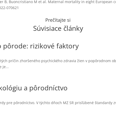
r B, Buoncristiano M et al. Maternal mortality in eight European 
2022-070621
Prečítajte si
Súvisiace články
 pôrode: rizikové faktory
stých príčin zhoršeného psychického zdravia žien v popôrodnom obd
 je...
kológiu a pôrodníctvo
rdy pre pôrodníctvo. V týchto dňoch MZ SR prisľúbené štandardy z