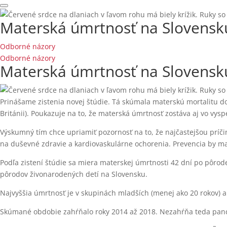
Materská úmrtnosť na Slovensk
Odborné názory
Odborné názory
Materská úmrtnosť na Slovensk
Prinášame zistenia novej štúdie. Tá skúmala materskú mortalitu do
Británii). Poukazuje na to, že materská úmrtnosť zostáva aj vo vysp
Výskumný tím chce upriamiť pozornosť na to, že najčastejšou prí
na duševné zdravie a kardiovaskulárne ochorenia. Prevencia by mal
Podľa zistení štúdie sa miera materskej úmrtnosti 42 dní po pôro
pôrodov živonarodených detí na Slovensku.
Najvyššia úmrtnosť je v skupinách mladších (menej ako 20 rokov) a 
Skúmané obdobie zahŕňalo roky 2014 až 2018. Nezahŕňa teda pande