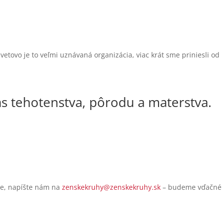
etovo je to veľmi uznávaná organizácia, viac krát sme priniesli od
as tehotenstva, pôrodu a materstva.
íte, napíšte nám na
zenskekruhy@zenskekruhy.sk
– budeme vďačné