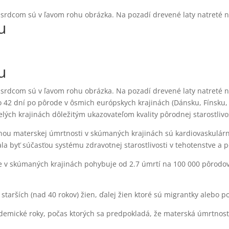
u
u
 42 dní po pôrode v ôsmich európskych krajinách (Dánsku, Fínsku, 
elých krajinách dôležitým ukazovateľom kvality pôrodnej starostlivos
činou materskej úmrtnosti v skúmaných krajinách sú kardiovaskulá
a byť súčasťou systému zdravotnej starostlivosti v tehotenstve a p
de v skúmaných krajinách pohybuje od 2.7 úmrtí na 100 000 pôrodov
starších (nad 40 rokov) žien, ďalej žien ktoré sú migrantky alebo 
mické roky, počas ktorých sa predpokladá, že materská úmrtnosť 