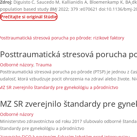
Zdroj:
Diguisto C, Saucedo M, Kallianidis A, Bloemenkamp K, BÃ¸dke
population based study
BMJ
2022; 379 :e070621 doi:10.1136/bmj-
Prečítajte si originál štúdie
Posttraumatická stresová porucha po
Odborné názory
,
Trauma
Posttraumatická stresová porucha po pôrode (PTSP) je jednou z ča
udalosť, ktorá vzbudzuje pocit ohrozenia na zdraví alebo živote. Nie
MZ SR zverejnilo štandardy pre gyne
Odborné názory
Ministerstvo zdravotníctva od roku 2017 sľubovalo odborné štanda
štandardy pre gynekológiu a pôrodníctvo