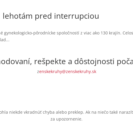
 lehotám pred interrupciou
gynekologicko-pôrodnícke spoločností z viac ako 130 krajín. Celosv
ad...
odovaní, rešpekte a dôstojnosti poč
z
enskekruhy@zenskekruhy.sk
ohla niekde vkradnúť chyba alebo preklep. Ak na niečo také naraz
za upozornenie.