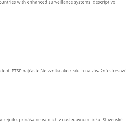
countries with enhanced surveillance systems: descriptive
obí. PTSP najčastejšie vzniká ako reakcia na závažnú stresovú
verejnilo, prinášame vám ich v nasledovnom linku. Slovenské