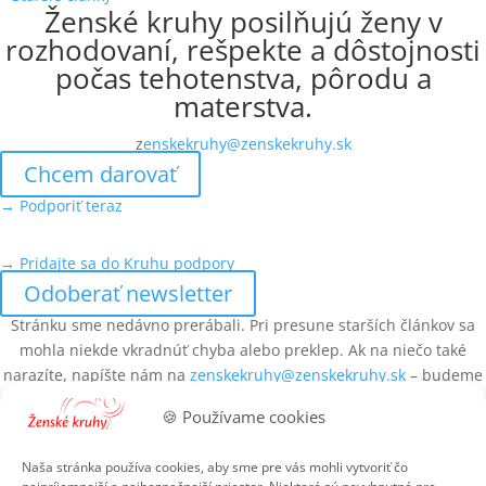
Ženské kruhy posilňujú ženy v
rozhodovaní, rešpekte a dôstojnosti
počas tehotenstva, pôrodu a
materstva.
z
enskekruhy@zenskekruhy.sk
Chcem darovať
→ Podporiť teraz
→ Pridajte sa do Kruhu podpory
Odoberať newsletter
Stránku sme nedávno prerábali. Pri presune starších článkov sa
mohla niekde vkradnúť chyba alebo preklep. Ak na niečo také
narazíte, napíšte nám na
zenskekruhy@zenskekruhy.sk
– budeme
vďačné za upozornenie.
🍪 Používame cookies
Adresa
Ženské kruhy
Naša stránka používa cookies, aby sme pre vás mohli vytvoriť čo