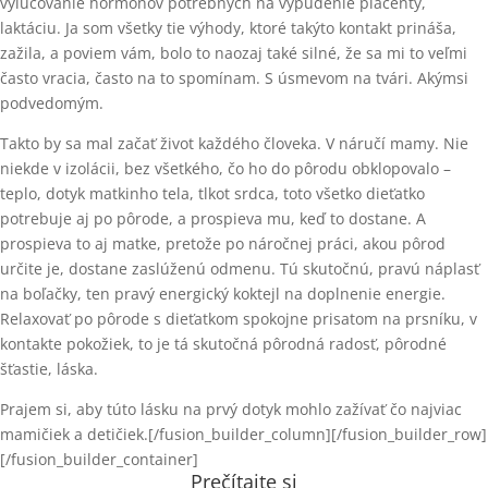
vylučovanie hormónov potrebných na vypudenie placenty,
laktáciu. Ja som všetky tie výhody, ktoré takýto kontakt prináša,
zažila, a poviem vám, bolo to naozaj také silné, že sa mi to veľmi
často vracia, často na to spomínam. S úsmevom na tvári. Akýmsi
podvedomým.
Takto by sa mal začať život každého človeka. V náručí mamy. Nie
niekde v izolácii, bez všetkého, čo ho do pôrodu obklopovalo –
teplo, dotyk matkinho tela, tlkot srdca, toto všetko dieťatko
potrebuje aj po pôrode, a prospieva mu, keď to dostane. A
prospieva to aj matke, pretože po náročnej práci, akou pôrod
určite je, dostane zaslúženú odmenu. Tú skutočnú, pravú náplasť
na boľačky, ten pravý energický koktejl na doplnenie energie.
Relaxovať po pôrode s dieťatkom spokojne prisatom na prsníku, v
kontakte pokožiek, to je tá skutočná pôrodná radosť, pôrodné
šťastie, láska.
Prajem si, aby túto lásku na prvý dotyk mohlo zažívať čo najviac
mamičiek a detičiek.[/fusion_builder_column][/fusion_builder_row]
[/fusion_builder_container]
Prečítajte si