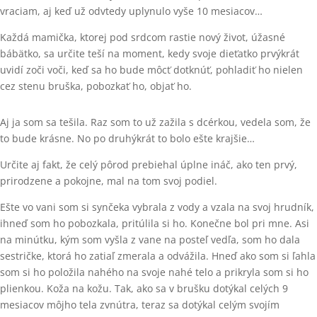
vraciam, aj keď už odvtedy uplynulo vyše 10 mesiacov…
Každá mamička, ktorej pod srdcom rastie nový život, úžasné
bábätko, sa určite teší na moment, kedy svoje dieťatko prvýkrát
uvidí zoči voči, keď sa ho bude môcť dotknúť, pohladiť ho nielen
cez stenu bruška, pobozkať ho, objať ho.
Aj ja som sa tešila. Raz som to už zažila s dcérkou, vedela som, že
to bude krásne. No po druhýkrát to bolo ešte krajšie…
Určite aj fakt, že celý pôrod prebiehal úplne ináč, ako ten prvý,
prirodzene a pokojne, mal na tom svoj podiel.
Ešte vo vani som si synčeka vybrala z vody a vzala na svoj hrudník,
ihneď som ho pobozkala, pritúlila si ho. Konečne bol pri mne. Asi
na minútku, kým som vyšla z vane na posteľ vedľa, som ho dala
sestričke, ktorá ho zatiaľ zmerala a odvážila. Hneď ako som si ľahla
som si ho položila nahého na svoje nahé telo a prikryla som si ho
plienkou. Koža na kožu. Tak, ako sa v brušku dotýkal celých 9
mesiacov môjho tela zvnútra, teraz sa dotýkal celým svojím