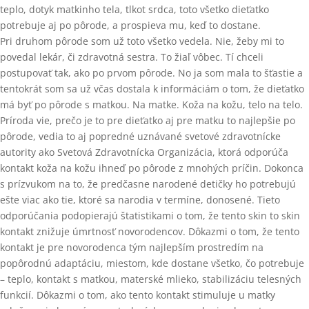
teplo, dotyk matkinho tela, tlkot srdca, toto všetko dieťatko
potrebuje aj po pôrode, a prospieva mu, keď to dostane.
Pri druhom pôrode som už toto všetko vedela. Nie, žeby mi to
povedal lekár, či zdravotná sestra. To žiaľ vôbec. Tí chceli
postupovať tak, ako po prvom pôrode. No ja som mala to šťastie a
tentokrát som sa už včas dostala k informáciám o tom, že dieťatko
má byť po pôrode s matkou. Na matke. Koža na kožu, telo na telo.
Príroda vie, prečo je to pre dieťatko aj pre matku to najlepšie po
pôrode, vedia to aj popredné uznávané svetové zdravotnícke
autority ako Svetová Zdravotnícka Organizácia, ktorá odporúča
kontakt koža na kožu ihneď po pôrode z mnohých príčin. Dokonca
s prízvukom na to, že predčasne narodené detičky ho potrebujú
ešte viac ako tie, ktoré sa narodia v termíne, donosené. Tieto
odporúčania podopierajú štatistikami o tom, že tento skin to skin
kontakt znižuje úmrtnosť novorodencov. Dôkazmi o tom, že tento
kontakt je pre novorodenca tým najlepším prostredím na
popôrodnú adaptáciu, miestom, kde dostane všetko, čo potrebuje
– teplo, kontakt s matkou, materské mlieko, stabilizáciu telesných
funkcií. Dôkazmi o tom, ako tento kontakt stimuluje u matky