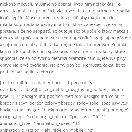
niekoho milovali, musíme ho poznať, byť s ním nejaký čas. To
dozaista platí, ale pri našich vlastných deťoch to príroda zariadila
ináč. Lepšie. Musela predsa zabezpečiť, aby matka bola k
mláďatku pripútaná pevným putom, ktoré zabezpečí, že sa oň
postará, a že ho neopustí. To puto je ako pupočník, ktorý matku a
dieťa spája počas tehotenstva. Ten pupočník funguje aj po pôrode,
ak aj kontakt matky a dieťatka funguje tak, ako predtým. Kontakt
koža na kožu, dotyk tiel, spôsobujú nával hormónov lásky, ktoré
spôsobia, že sa do svojho dieťatka okamžite zamilujete. Na prvý
dotyk. Na prvé ovoňanie. Na prvý pohľad. Nemusíte čakať, že to
príde o pár hodín, alebo dní.
[fusion_builder_container hundred_percent=“yes“
overflow=“visible“][fusion_builder_row][fusion_builder_column
type=“1_1″ background_position=“left top“ background_color=““
border_size=““ border_color=““ border_style=“solid“ spacing=“yes“
background_image=““ background_repeat=“no-repeat“ padding=““
margin_top=“0px“ margin_bottom=“0px“ class=““ id=““
animation_type=““ animation_speed=“0.3″
animation_direction=“left“ hide_on_mobile=“no“