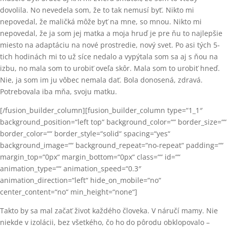
dovolila. No nevedela som, že to tak nemusí byť. Nikto mi
nepovedal, že maličká môže byť na mne, so mnou. Nikto mi
nepovedal, že ja som jej matka a moja hruď je pre ňu to najlepšie
miesto na adaptáciu na nové prostredie, nový svet. Po asi tých 5-
tich hodinách mi to už síce nedalo a vypýtala som sa aj s ňou na
izbu, no mala som to urobiť oveľa skôr. Mala som to urobiť hneď.
Nie, ja som im ju vôbec nemala dať. Bola donosená, zdravá.
Potrebovala iba mňa, svoju matku.
[/fusion_builder_column][fusion_builder_column type=“1_1″
background_position=“left top“ background_color=““ border_size=““
border_color=““ border_style=“solid“ spacing=“yes“
background_image=““ background_repeat=“no-repeat“ padding=““
margin_top=“0px“ margin_bottom=“0px“ class=““ id=““
animation_type=““ animation_speed=“0.3″
animation_direction=“left“ hide_on_mobile=“no“
center_content=“no“ min_height=“none“]
Takto by sa mal začať život každého človeka. V náručí mamy. Nie
niekde v izolácii, bez všetkého, čo ho do pôrodu obklopovalo –