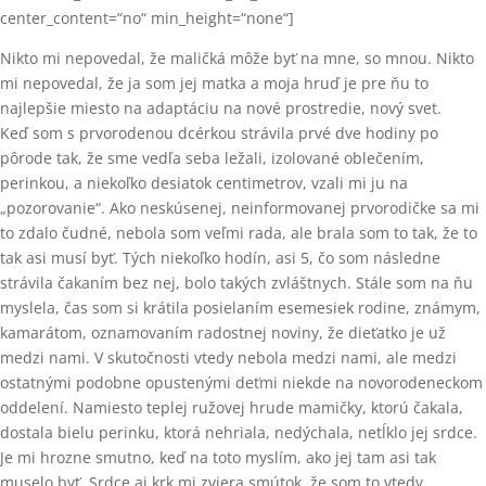
center_content=“no“ min_height=“none“]
Nikto mi nepovedal, že maličká môže byť na mne, so mnou. Nikto
mi nepovedal, že ja som jej matka a moja hruď je pre ňu to
najlepšie miesto na adaptáciu na nové prostredie, nový svet.
Keď som s prvorodenou dcérkou strávila prvé dve hodiny po
pôrode tak, že sme vedľa seba ležali, izolované oblečením,
perinkou, a niekoľko desiatok centimetrov, vzali mi ju na
„pozorovanie“. Ako neskúsenej, neinformovanej prvorodičke sa mi
to zdalo čudné, nebola som veľmi rada, ale brala som to tak, že to
tak asi musí byť. Tých niekoľko hodín, asi 5, čo som následne
strávila čakaním bez nej, bolo takých zvláštnych. Stále som na ňu
myslela, čas som si krátila posielaním esemesiek rodine, známym,
kamarátom, oznamovaním radostnej noviny, že dieťatko je už
medzi nami. V skutočnosti vtedy nebola medzi nami, ale medzi
ostatnými podobne opustenými deťmi niekde na novorodeneckom
oddelení. Namiesto teplej ružovej hrude mamičky, ktorú čakala,
dostala bielu perinku, ktorá nehriala, nedýchala, netĺklo jej srdce.
Je mi hrozne smutno, keď na toto myslím, ako jej tam asi tak
muselo byť. Srdce aj krk mi zviera smútok, že som to vtedy