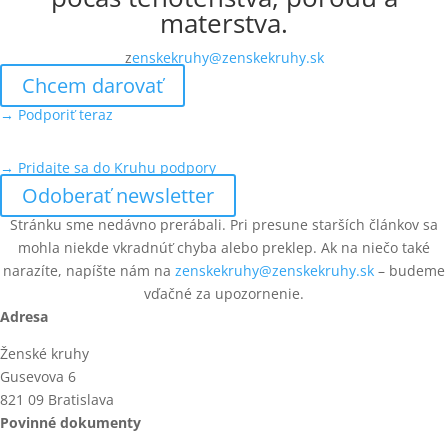
materstva.
z
enskekruhy@zenskekruhy.sk
Chcem darovať
→ Podporiť teraz
→ Pridajte sa do Kruhu podpory
Odoberať newsletter
Stránku sme nedávno prerábali. Pri presune starších článkov sa
mohla niekde vkradnúť chyba alebo preklep. Ak na niečo také
narazíte, napíšte nám na
zenskekruhy@zenskekruhy.sk
– budeme
vďačné za upozornenie.
Adresa
Ženské kruhy
Gusevova 6
821 09 Bratislava
Povinné dokumenty