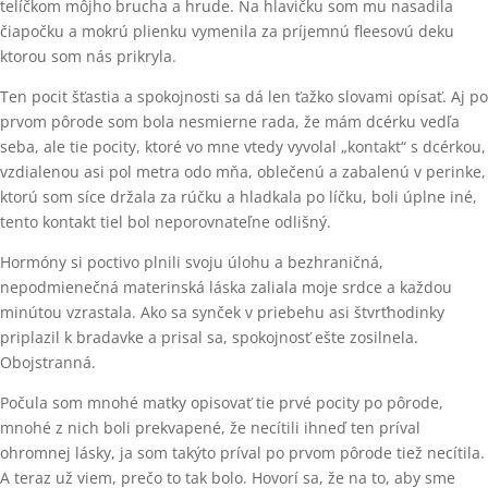
telíčkom môjho brucha a hrude. Na hlavičku som mu nasadila
čiapočku a mokrú plienku vymenila za príjemnú fleesovú deku
ktorou som nás prikryla.
Ten pocit šťastia a spokojnosti sa dá len ťažko slovami opísať. Aj po
prvom pôrode som bola nesmierne rada, že mám dcérku vedľa
seba, ale tie pocity, ktoré vo mne vtedy vyvolal „kontakt“ s dcérkou,
vzdialenou asi pol metra odo mňa, oblečenú a zabalenú v perinke,
ktorú som síce držala za rúčku a hladkala po líčku, boli úplne iné,
tento kontakt tiel bol neporovnateľne odlišný.
Hormóny si poctivo plnili svoju úlohu a bezhraničná,
nepodmienečná materinská láska zaliala moje srdce a každou
minútou vzrastala. Ako sa synček v priebehu asi štvrťhodinky
priplazil k bradavke a prisal sa, spokojnosť ešte zosilnela.
Obojstranná.
Počula som mnohé matky opisovať tie prvé pocity po pôrode,
mnohé z nich boli prekvapené, že necítili ihneď ten príval
ohromnej lásky, ja som takýto príval po prvom pôrode tiež necítila.
A teraz už viem, prečo to tak bolo. Hovorí sa, že na to, aby sme