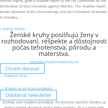
Human Rights, gave a shadow report to the UN Committee on the
Elimination of Discrimination against Women. The shadow report
draws attention to the shortcomings and discrimination of women
in Slovakia...
« Staršie články
Ženské kruhy posilňujú ženy v
rozhodovaní, rešpekte a dôstojnosti
počas tehotenstva, pôrodu a
materstva.
z
enskekruhy@zenskekruhy.sk
Chcem darovať
→ Podporiť teraz
→ Pridajte sa do Kruhu podpory
Odoberať newsletter
Stránku sme nedávno prerábali. Pri presune starších článkov sa
mohla niekde vkradnúť chyba alebo preklep. Ak na niečo také