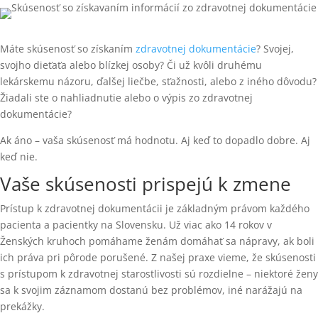
Máte skúsenosť so získaním
zdravotnej dokumentácie
? Svojej,
svojho dieťaťa alebo blízkej osoby? Či už kvôli druhému
lekárskemu názoru, ďalšej liečbe, sťažnosti, alebo z iného dôvodu?
Žiadali ste o nahliadnutie alebo o výpis zo zdravotnej
dokumentácie?
Ak áno – vaša skúsenosť má hodnotu. Aj keď to dopadlo dobre. Aj
keď nie.
Vaše skúsenosti prispejú k zmene
Prístup k zdravotnej dokumentácii je základným právom každého
pacienta a pacientky na Slovensku. Už viac ako 14 rokov v
Ženských kruhoch pomáhame ženám domáhať sa nápravy, ak boli
ich práva pri pôrode porušené. Z našej praxe vieme, že skúsenosti
s prístupom k zdravotnej starostlivosti sú rozdielne – niektoré ženy
sa k svojim záznamom dostanú bez problémov, iné narážajú na
prekážky.