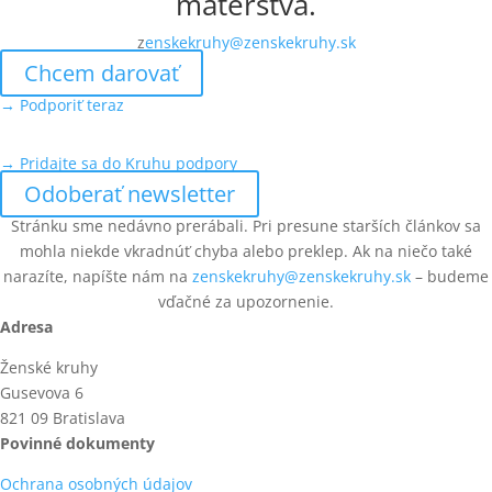
materstva.
z
enskekruhy@zenskekruhy.sk
Chcem darovať
→ Podporiť teraz
→ Pridajte sa do Kruhu podpory
Odoberať newsletter
Stránku sme nedávno prerábali. Pri presune starších článkov sa
mohla niekde vkradnúť chyba alebo preklep. Ak na niečo také
narazíte, napíšte nám na
zenskekruhy@zenskekruhy.sk
– budeme
vďačné za upozornenie.
Adresa
Ženské kruhy
Gusevova 6
821 09 Bratislava
Povinné dokumenty
Ochrana osobných údajov