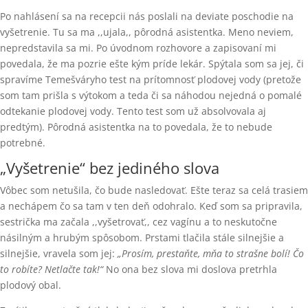
Po nahlásení sa na recepcii nás poslali na deviate poschodie na
vyšetrenie. Tu sa ma ,,ujala,, pôrodná asistentka. Meno neviem,
nepredstavila sa mi. Po úvodnom rozhovore a zapisovaní mi
povedala, že ma pozrie ešte kým príde lekár. Spýtala som sa jej, či
spravíme Temešváryho test na prítomnosť plodovej vody (pretože
som tam prišla s výtokom a teda či sa náhodou nejedná o pomalé
odtekanie plodovej vody. Tento test som už absolvovala aj
predtým). Pôrodná asistentka na to povedala, že to nebude
potrebné.
„Vyšetrenie“ bez jediného slova
Vôbec som netušila, čo bude nasledovať. Ešte teraz sa celá trasiem
a nechápem čo sa tam v ten deň odohralo. Keď som sa pripravila,
sestrička ma začala ,,vyšetrovať,, cez vagínu a to neskutočne
násilným a hrubým spôsobom. Prstami tlačila stále silnejšie a
silnejšie, vravela som jej:
„Prosím, prestaňte, mňa to strašne bolí! Čo
to robíte? Netlačte tak!“
No ona bez slova mi doslova pretrhla
plodový obal.