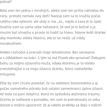
jednať?
Bola som len jedna z mnohých, alebo som len prišla náhodou do
rany, pretože nemala svoj deň? Naozaj som sa to snažila počas
celého roka vytesniť, ale vždy si ma ,,to,, nájde a zasa je to späť.
Snažila som sa sama sebe nahovoriť, že veď je to bežné a ja
musím byť silnejšia a proste to hodiť za hlavu, hlavne kvôli dcérke,
aby maminku videla šťastnú. Ale to sa nedá, už nikdy
nezabudnem.
Niekto rozhodol a prerušil moje tehotenstvo. Bez varovania
a s úškľabkom na tvári. S tým sa má človek ako vyrovnať? Ďakujem
bohu za môjho úžasného muža, vďaka ktorému je to všetko
znesiteľnejšie a za moju úžasnú dcérku, ktorú nadovšetko
milujeme.
Ešte by som chcela povedať, že na oddelení šestonedelia a aj
počas samotného pôrodu boli ostatní zamestnanci úplne úžasní.
Až teda na pani dotyčnú, ktorá mi spôsobila doživotnú traumu.
Dcérka je našťastie v poriadku, len som to potrebovala zo seba
dostať a možno upozorniť, že aj takéto praktiky sa dejú v našich