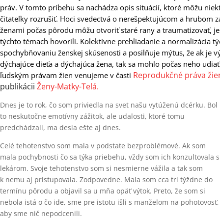
práv. V tomto príbehu sa nachádza opis situácií, ktoré môžu niekt
čitateľky rozrušiť. Hoci svedectvá o nerešpektujúcom a hrubom 
ženami počas pôrodu môžu otvoriť staré rany a traumatizovať, je
týchto témach hovorili. Kolektívne prehliadanie a normalizácia tý
spochybňovaniu ženskej skúsenosti a posilňuje mýtus, že ak je
dýchajúce dieťa a dýchajúca žena, tak sa mohlo počas neho udiať 
Reprodukčné práva žie
ľudským právam žien venujeme v časti
publikácii 
Ženy-Matky-Telá.
Dnes je to rok, čo som priviedla na svet našu vytúženú dcérku. Bol
to neskutočne emotívny zážitok, ale udalosti, ktoré tomu
predchádzali, ma desia ešte aj dnes.
Celé tehotenstvo som mala v podstate bezproblémové. Ak som
mala pochybnosti čo sa týka priebehu, vždy som ich konzultovala s
lekárom. Svoje tehotenstvo som si nesmierne vážila a tak som
k nemu aj pristupovala. Zodpovedne. Mala som cca tri týždne do
termínu pôrodu a objavil sa u mňa opäť výtok. Preto, že som si
nebola istá o čo ide, sme pre istotu išli s manželom na pohotovosť,
aby sme nič nepodcenili.