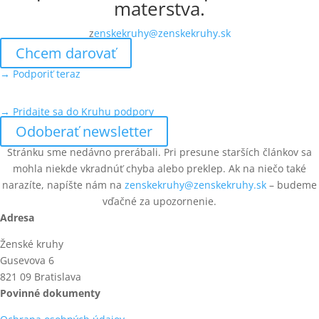
materstva.
z
enskekruhy@zenskekruhy.sk
Chcem darovať
→ Podporiť teraz
→ Pridajte sa do Kruhu podpory
Odoberať newsletter
Stránku sme nedávno prerábali. Pri presune starších článkov sa
mohla niekde vkradnúť chyba alebo preklep. Ak na niečo také
narazíte, napíšte nám na
zenskekruhy@zenskekruhy.sk
– budeme
vďačné za upozornenie.
Adresa
Ženské kruhy
Gusevova 6
821 09 Bratislava
Povinné dokumenty