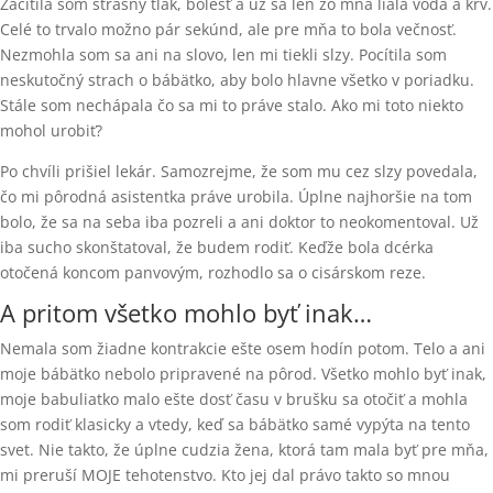
Zacítila som strašný tlak, bolesť a už sa len zo mňa liala voda a krv.
Celé to trvalo možno pár sekúnd, ale pre mňa to bola večnosť.
Nezmohla som sa ani na slovo, len mi tiekli slzy. Pocítila som
neskutočný strach o bábätko, aby bolo hlavne všetko v poriadku.
Stále som nechápala čo sa mi to práve stalo. Ako mi toto niekto
mohol urobiť?
Po chvíli prišiel lekár. Samozrejme, že som mu cez slzy povedala,
čo mi pôrodná asistentka práve urobila. Úplne najhoršie na tom
bolo, že sa na seba iba pozreli a ani doktor to neokomentoval. Už
iba sucho skonštatoval, že budem rodiť. Keďže bola dcérka
otočená koncom panvovým, rozhodlo sa o cisárskom reze.
A pritom všetko mohlo byť inak…
Nemala som žiadne kontrakcie ešte osem hodín potom. Telo a ani
moje bábätko nebolo pripravené na pôrod. Všetko mohlo byť inak,
moje babuliatko malo ešte dosť času v brušku sa otočiť a mohla
som rodiť klasicky a vtedy, keď sa bábätko samé vypýta na tento
svet. Nie takto, že úplne cudzia žena, ktorá tam mala byť pre mňa,
mi preruší MOJE tehotenstvo. Kto jej dal právo takto so mnou