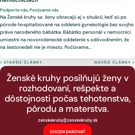
nemocniciach
Podporte nás
,
Pozývame vás
Na Ženské kruhy sa ženy obracajú aj v situácii, keď sú po
pôrode hospitalizované na oddelení gynekológie bez svojho
práve narodeného bábätka. Bábätko personál v nemocnici
umiestni na novorodenecké oddelenie s odôvodnením, že
na šestonedelí nie je miesto. Počúvame...
« STARŠIE ČLÁNKY
NOVŠIE ČLÁNKY »
Ženské kruhy posilňujú ženy v
rozhodovaní, rešpekte a
dôstojnosti počas tehotenstva,
pôrodu a materstva.
z
enskekruhy@zenskekruhy.sk
CHCEM DAROVAŤ