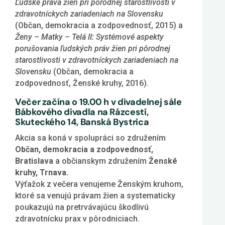
Ľudské práva žien pri pôrodnej starostlivosti v
zdravotníckych zariadeniach na Slovensku
(Občan, demokracia a zodpovednosť, 2015) a
Ženy – Matky – Telá II: Systémové aspekty
porušovania ľudských práv žien pri pôrodnej
starostlivosti v zdravotníckych zariadeniach na
Slovensku
(Občan, demokracia a
zodpovednosť, Ženské kruhy, 2016).
Večer začína o 19.00 h v divadelnej sále
Bábkového divadla na Rázcestí,
Skuteckého 14, Banská Bystrica
Akcia sa koná v spolupráci so združením
Občan, demokracia a zodpovednosť,
Bratislava
a občianskym združením
Ženské
kruhy, Trnava.
Výťažok z večera venujeme Ženským kruhom,
ktoré sa venujú právam žien a systematicky
poukazujú na pretrvávajúcu škodlivú
zdravotnícku prax v pôrodniciach.