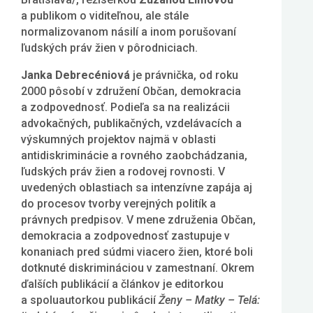
a publikom o viditeľnou, ale stále
normalizovanom násilí a inom porušovaní
ľudských práv žien v pôrodniciach.
Janka Debrecéniová
je právnička, od roku
2000 pôsobí v združení Občan, demokracia
a zodpovednosť. Podieľa sa na realizácii
advokačných, publikačných, vzdelávacích a
výskumných projektov najmä v oblasti
antidiskriminácie a rovného zaobchádzania,
ľudských práv žien a rodovej rovnosti. V
uvedených oblastiach sa intenzívne zapája aj
do procesov tvorby verejných politík a
právnych predpisov. V mene združenia Občan,
demokracia a zodpovednosť zastupuje v
konaniach pred súdmi viacero žien, ktoré boli
dotknuté diskrimináciou v zamestnaní. Okrem
ďalších publikácií a článkov je editorkou
a spoluautorkou publikácií
Ženy – Matky – Telá: