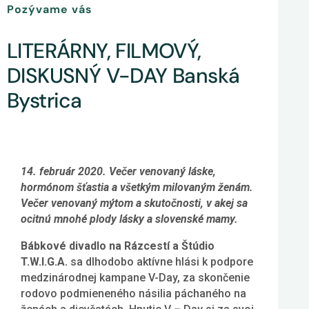
Pozývame vás
LITERÁRNY, FILMOVÝ,
DISKUSNÝ V-DAY Banská
Bystrica
14. február 2020. Večer venovaný láske,
hormónom šťastia a všetkým milovaným ženám.
Večer venovaný mýtom a skutočnosti, v akej sa
ocitnú mnohé plody lásky a slovenské mamy.
Bábkové divadlo na Rázcestí a Štúdio
T.W.I.G.A.
sa dlhodobo aktívne hlási k podpore
medzinárodnej kampane V-Day, za skončenie
rodovo podmieneného násilia páchaného na