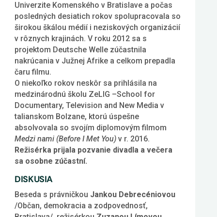
Univerzite Komenského v Bratislave a počas
posledných desiatich rokov spolupracovala so
širokou škálou médií i neziskových organizácií
v rôznych krajinách. V roku 2012 sa s
projektom Deutsche Welle zúčastnila
nakrúcania v Južnej Afrike a celkom prepadla
čaru filmu.
O niekoľko rokov neskôr sa prihlásila na
medzinárodnú školu ZeLIG –School for
Documentary, Television and New Media v
talianskom Bolzane, ktorú úspešne
absolvovala so svojím diplomovým filmom
Medzi nami (Before I Met You)
v r. 2016.
Režisérka prijala pozvanie divadla a večera
sa osobne zúčastní.
DISKUSIA
Beseda s právničkou
Jankou Debrecéniovou
/Občan, demokracia a zodpovednosť,
Bratislava/, režisérkou
Zuzanou Límovou