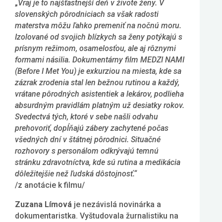
„
Vraj je to najšťastnejší deň v živote ženy. V
slovenských pôrodniciach sa však radosti
materstva môžu ľahko premeniť na nočnú moru.
Izolované od svojich blízkych sa ženy potýkajú s
prísnym režimom, osamelosťou, ale aj rôznymi
formami násilia. Dokumentárny film MEDZI NAMI
(Before I Met You) je exkurziou na miesta, kde sa
zázrak zrodenia stal len bežnou rutinou a každý,
vrátane pôrodných asistentiek a lekárov, podlieha
absurdným pravidlám platným už desiatky rokov.
Svedectvá tých, ktoré v sebe našli odvahu
prehovoriť, dopĺňajú zábery zachytené počas
všedných dní v štátnej pôrodnici. Situačné
rozhovory s personálom odkrývajú temnú
stránku zdravotníctva, kde sú rutina a medikácia
dôležitejšie než ľudská dôstojnosť.“
/z anotácie k filmu/
Zuzana Límová
je nezávislá novinárka
a
dokumentaristka. Vyštudovala žurnalistiku na