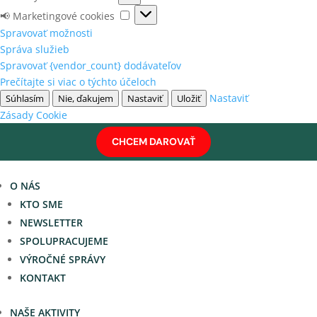
(vždy
Analytické
📢
📢 Marketingové cookies
aktívne)
cookies
Marketingové
Spravovať možnosti
cookies
Správa služieb
Spravovať {vendor_count} dodávateľov
Prečítajte si viac o týchto účeloch
Nastaviť
Súhlasím
Nie, ďakujem
Nastaviť
Uložiť
Zásady Cookie
CHCEM DAROVAŤ
O NÁS
KTO SME
NEWSLETTER
SPOLUPRACUJEME
VÝROČNÉ SPRÁVY
KONTAKT
NAŠE AKTIVITY