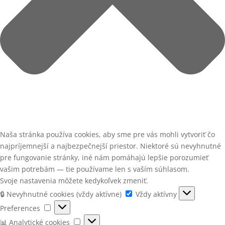
Naša stránka používa cookies, aby sme pre vás mohli vytvoriť čo
najpríjemnejší a najbezpečnejší priestor. Niektoré sú nevyhnutné
pre fungovanie stránky, iné nám pomáhajú lepšie porozumieť
vašim potrebám — tie používame len s vaším súhlasom.
Svoje nastavenia môžete kedykoľvek zmeniť.
🔒
🔒 Nevyhnutné cookies (vždy aktívne)
Vždy aktívny
Nevyhnutné
Preferences
Preferences
cookies
📊
📊 Analytické cookies