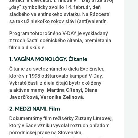
ženách a dievčatách. Hnutie V – Day si za svoj
„day“ symbolicky zvolilo 14. február, deň
sladkého valentínskeho sviatku. Na Rázcestí
sa tak už niekoľko rokov slávi (anti)valentín.
Program tohtoročného V-DAY je vyskladaný
z troch častí: scénického čítania, premietania
filmu a diskusie.
1. VAGÍNA MONOLÓGY. Čítanie
Čítanie zo svetoznámeho diela Eve Ensler,
ktoré v r 1998 odštarovalo kampaň V-Day.
Vybraté časti z diela čítajú bystrické ženy
a aktívne mamy:
Martina Cítenyi, Diana
Javorčíková, Veronika Zelinová.
2. MEDZI NAMI. Film
Dokumentárny film režisérky
Zuzany Límovej,
ktorý v čase vzniku vyvolal rozruch ohľadom
pôrodníckej praxe na Slovensku,