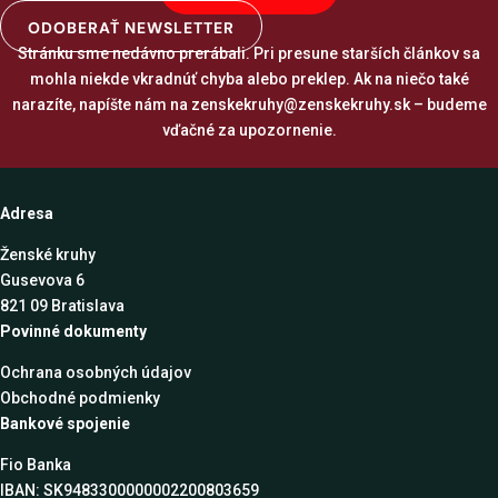
ODOBERAŤ NEWSLETTER
Stránku sme nedávno prerábali. Pri presune starších článkov sa
mohla niekde vkradnúť chyba alebo preklep. Ak na niečo také
narazíte, napíšte nám na
zenskekruhy@zenskekruhy.sk
– budeme
vďačné za upozornenie.
Adresa
Ženské kruhy
Gusevova 6
821 09 Bratislava
Povinné dokumenty
Ochrana osobných údajov
Obchodné podmienky
Bankové spojenie
Fio Banka
IBAN: SK9483300000002200803659