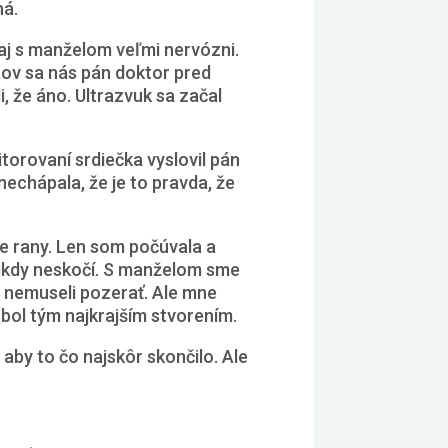
ná.
 aj s manželom veľmi nervózni.
stov sa nás pán doktor pred
, že áno. Ultrazvuk sa začal
itorovaní srdiečka vyslovil pán
echápala, že je to pravda, že
ie rany. Len som počúvala a
nikdy neskočí. S manželom sme
u nemuseli pozerať. Ale mne
a bol tým najkrajším stvorením.
 aby to čo najskôr skončilo. Ale