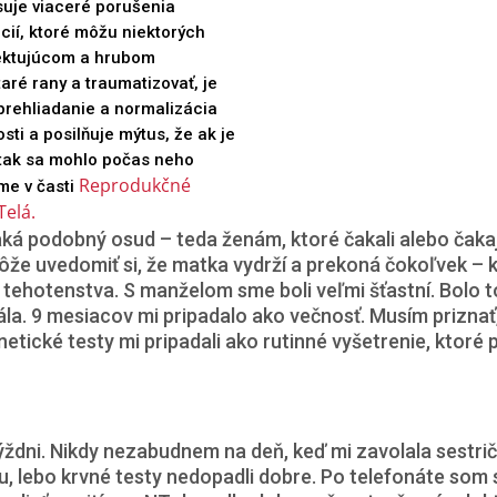
uje viaceré porušenia
cií, ktoré môžu niektorých
špektujúcom a hrubom
ré rany a traumatizovať, je
 prehliadanie a normalizácia
ti a posilňuje mýtus, že ak je
 tak sa mohlo počas neho
Reprodukčné 
me v časti
Telá.
aká podobný osud – teda ženám, ktoré čakali alebo čak
e uvedomiť si, že matka vydrží a prekoná čokoľvek – kv
 tehotenstva. S manželom sme boli veľmi šťastní. Bolo 
bála. 9 mesiacov mi pripadalo ako večnosť. Musím prizna
netické testy mi pripadali ako rutinné vyšetrenie, ktor
týždni. Nikdy nezabudnem na deň, keď mi zavolala sestri
u, lebo krvné testy nedopadli dobre. Po telefonáte som