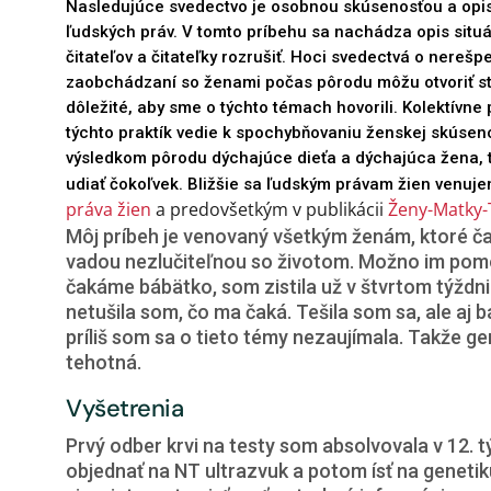
Nasledujúce svedectvo je osobnou skúsenosťou a opis
ľudských práv. V tomto príbehu sa nachádza opis situá
čitateľov a čitateľky rozrušiť. Hoci svedectvá o nere
zaobchádzaní so ženami počas pôrodu môžu otvoriť sta
dôležité, aby sme o týchto témach hovorili. Kolektívne
týchto praktík vedie k spochybňovaniu ženskej skúsenos
výsledkom pôrodu dýchajúce dieťa a dýchajúca žena,
udiať čokoľvek. Bližšie sa ľudským právam žien venuje
práva žien
 a predovšetkým v publikácii 
Ženy-Matky-
Môj príbeh je venovaný všetkým ženám, ktoré č
vadou nezlučiteľnou so životom. Možno im pomôž
čakáme bábätko, som zistila už v štvrtom týždni
netušila som, čo ma čaká. Tešila som sa, ale aj 
príliš som sa o tieto témy nezaujímala. Takže ge
tehotná.
Vyšetrenia
Prvý odber krvi na testy som absolvovala v 12. 
objednať na NT ultrazvuk a potom ísť na genetik