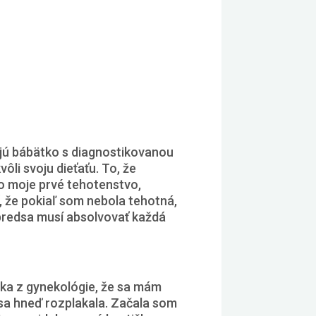
ajú bábätko s diagnostikovanou
ôli svoju dieťaťu.
To, že
to moje prvé tehotenstvo,
ť, že pokiaľ som nebola tehotná,
é predsa musí absolvovať každá
čka z gynekológie, že sa mám
 sa hneď rozplakala. Začala som