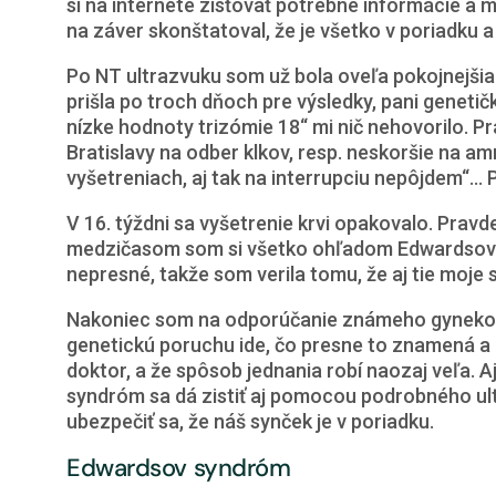
si na internete zisťovať potrebné informácie a m
na záver skonštatoval, že je všetko v poriadku a 
Po NT ultrazvuku som už bola oveľa pokojnejšia. 
prišla po troch dňoch pre výsledky, pani genet
nízke hodnoty trizómie 18“ mi nič nehovorilo.
Bratislavy na odber klkov, resp. neskoršie na 
vyšetreniach, aj tak na interrupciu nepôjdem“… 
V 16. týždni sa vyšetrenie krvi opakovalo. Pra
medzičasom som si všetko ohľadom Edwardsovho 
nepresné, takže som verila tomu, že aj tie moje
Nakoniec som na odporúčanie známeho gynekológa
genetickú poruchu ide, čo presne to znamená a ak
doktor, a že spôsob jednania robí naozaj veľa.
syndróm sa dá zistiť aj pomocou podrobného ult
ubezpečiť sa, že náš synček je v poriadku.
Edwardsov syndróm