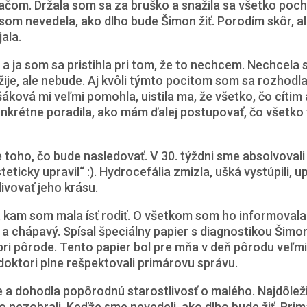
lačom. Držala som sa za bruško a snažila sa všetko poch
že som nevedela, ako dlho bude Šimon žiť. Porodím skôr, a
ala.
 ja som sa pristihla pri tom, že to nechcem. Nechcela 
je, ale nebude. Aj kvôli týmto pocitom som sa rozhodla 
ková mi veľmi pomohla, uistila ma, že všetko, čo cítim 
onkrétne poradila, ako mám ďalej postupovať, čo všetko 
 toho, čo bude nasledovať. V 30. týždni sme absolvovali
ticky upravil“ :). Hydrocefália zmizla, ušká vystúpili, upr
divovať jeho krásu.
 kam som mala ísť rodiť. O všetkom som ho informovala
 a chápavý. Spísal špeciálny papier s diagnostikou Šimo
i pôrode. Tento papier bol pre mňa v deň pôrodu veľmi
doktori plne rešpektovali primárovu správu.
 a dohodla popôrodnú starostlivosť o malého. Najdôleži
o nezobrali. Keďže sme nevedeli, ako dlho bude žiť. Prim