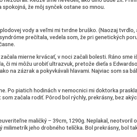
la spokojná, že môj synček ostane so mnou.
 plodovej vody a veľmi mi tvrdne bruško. (Naozaj tvrdlo,
syndróme prečítala, vedela som, že pri genetických por
časne.
m začala mierne krvácať, v noci začali bolesti. Ráno sme
a, či mi môžu urobiť ultrazvuk, pretože dieťa s Edward
 ako na zázrak a pokyvkávali hlavami. Najviac som sa bá
e. Po piatich hodinách v nemocnici mi doktorka praskl
som začala rodiť. Pôrod bol rýchly, prekrásny, bez akýc
veriteľne maličký – 39cm, 1290g. Neplakal, neotvoril oč
milimetrík jeho drobného telíčka. Bol prekrásny, bol ta