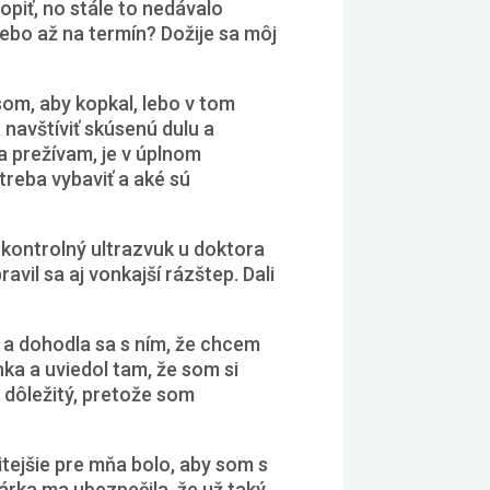
opiť, no stále to nedávalo
lebo až na termín? Dožije sa môj
som, aby kopkal, lebo v tom
navštíviť skúsenú dulu a
a prežívam, je v úplnom
treba vybaviť a aké sú
 kontrolný ultrazvuk u doktora
avil sa aj vonkajší rázštep. Dali
 a dohodla sa s ním, že chcem
nka a uviedol tam, že som si
 dôležitý, pretože som
tejšie pre mňa bolo, aby som s
árka ma ubezpečila, že už taký