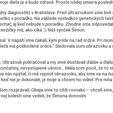
je dieťa je a bude zdravé. Proste nádej umiera posled
álny diagnostik) v Bratislave. Pred ultrazvukom sme boli
 všetko v poriadku. Na základe výsledkov genetických te
nechať, aj keď nebude v poriadku. Zhodne sme odpovedali
nožičky má, ako ciká :). Náš synček Šimon.
al. V napätí sme čakali, kým príde na rad srdce. Pri mon
dieťa má poškodené srdce.“ Sledovala som obrazovku a n
. Ultrazvuk pokračoval a my sme dostávali ďalšie a ďalš
é končatiny, nevystúpené ušnice… Mala som pocit, že to 
r sa nás opýtal, či má vypnúť obrazovku, aby sme sa na ň
aj keď nie je dokonalé, je moje a chcem ho vidieť. Pre mň
om rozprávali. Obaja sme to cítili rovnako – chceli sme,
rnej bolesti sme vedeli, že Šimona donosím.