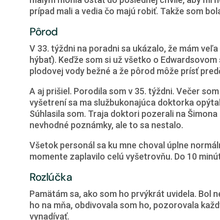
prípad mali a vedia čo majú robiť. Takže som bo
Pôrod
V 33. týždni na poradni sa ukázalo, že mám veľa
hýbať). Keďže som si už všetko o Edwardsovom 
plodovej vody bežné a že pôrod môže prísť pred
A aj prišiel. Porodila som v 35. týždni. Večer so
vyšetrení sa ma službukonajúca doktorka opýtal
Súhlasila som. Traja doktori pozerali na Šimona
nevhodné poznámky, ale to sa nestalo.
Všetok personál sa ku mne choval úplne normáln
momente zaplavilo celú vyšetrovňu. Do 10 minút 
Rozlúčka
Pamätám sa, ako som ho prvýkrát uvidela. Bol neu
ho na mňa, obdivovala som ho, pozorovala každý 
vynadívať.