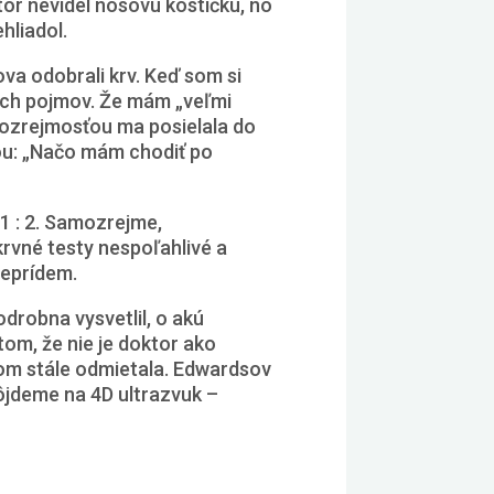
tor nevidel nosovú kostičku, no
hliadol.
ova odobrali krv. Keď som si
kych pojmov. Že mám „veľmi
ozrejmosťou ma posielala do
vou: „Načo mám chodiť po
1 : 2. Samozrejme,
rvné testy nespoľahlivé a
neprídem.
drobna vysvetlil, o akú
tom, že nie je doktor ako
som stále odmietala. Edwardsov
ôjdeme na 4D ultrazvuk –