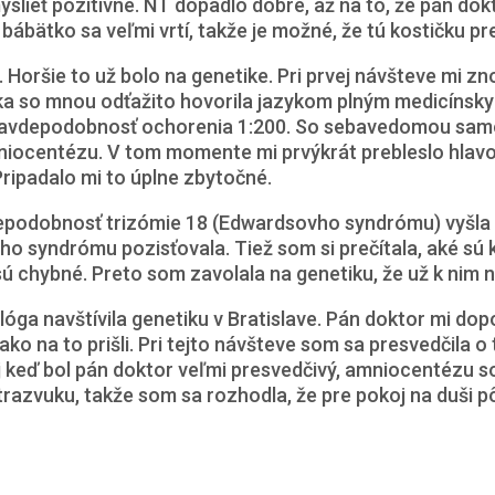
yslieť pozitívne. NT dopadlo dobre, až na to, že pán dok
bábätko sa veľmi vrtí, takže je možné, že tú kostičku pre
Horšie to už bolo na genetike. Pri prvej návšteve mi zn
ička so mnou odťažito hovorila jazykom plným medicíns
 Pravdepodobnosť ochorenia 1:200. So sebavedomou sam
amniocentézu. V tom momente mi prvýkrát prebleslo hla
Pripadalo mi to úplne zbytočné.
vdepodobnosť trizómie 18 (Edwardsovho syndrómu) vyšla 
syndrómu pozisťovala. Tiež som si prečítala, aké sú k
 sú chybné. Preto som zavolala na genetiku, že už k nim 
 navštívila genetiku v Bratislave. Pán doktor mi dopo
o na to prišli. Pri tejto návšteve som sa presvedčila o 
 Aj keď bol pán doktor veľmi presvedčivý, amniocentézu 
razvuku, takže som sa rozhodla, že pre pokoj na duši p