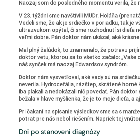
Naozaj som do posledného momentu verila, že mo
V 23. týždni sme navštívili MUDr. Holáňa (prenat
Vedeli sme, že ak je srdiečko v poriadku, tak je
ultrazvukom opýtal, či sme rozhodnutí si dieťa 
veľmi dobre. Pán doktor nám ukázal, aké krásne 
Mal plný žalúdok, to znamenalo, že potravu prijím
doktor vetu, ktorou sa to všetko začalo: „Vaše 
náš synček má naozaj Edwardsov syndróm.
Doktor nám vysvetľoval, aké vady sú na srdiečku
neverila. Hydrocefália, rázštep, skrátené horn
iba plakali a nedokázali nič povedať. Pán dokto
bežala v hlave myšlienka, že je to moje dieťa, a 
Pri čakaní na spísanie výsledkov sme sa s manžel
potrat pre nás nebol riešením. Napriek tej vnúto
Dni po stanovení diagnózy