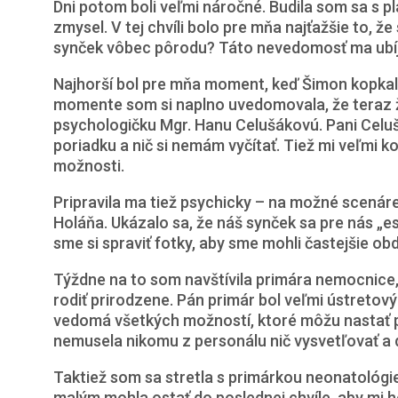
Dni potom boli veľmi náročné. Budila som sa s p
zmysel. V tej chvíli bolo pre mňa najťažšie to, 
synček vôbec pôrodu? Táto nevedomosť ma ubíj
Najhorší bol pre mňa moment, keď Šimon kopkal a
momente som si naplno uvedomovala, že teraz ži
psychologičku Mgr. Hanu Celušákovú. Pani Celušá
poriadku a nič si nemám vyčítať. Tiež mi veľmi k
možnosti.
Pripravila ma tiež psychicky – na možné scenáre
Holáňa. Ukázalo sa, že náš synček sa pre nás „este
sme si spraviť fotky, aby sme mohli častejšie ob
Týždne na to som navštívila primára nemocnice,
rodiť prirodzene. Pán primár bol veľmi ústretový
vedomá všetkých možností, ktoré môžu nastať pr
nemusela nikomu z personálu nič vysvetľovať a 
Taktiež som sa stretla s primárkou neonatológie
malým mohla ostať do poslednej chvíle, aby mi h