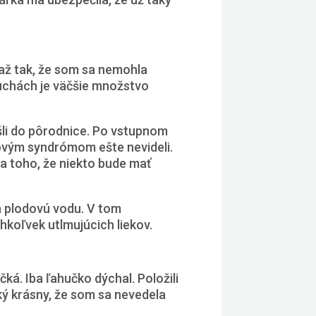
 až tak, že som sa nemohla
uchách je väčšie množstvo
 išli do pôrodnice. Po vstupnom
sovým syndrómom ešte nevideli.
la toho, že niekto bude mať
a plodovú vodu. V tom
hkoľvek utlmujúcich liekov.
ká. Iba ľahučko dýchal. Položili
ký krásny, že som sa nevedela