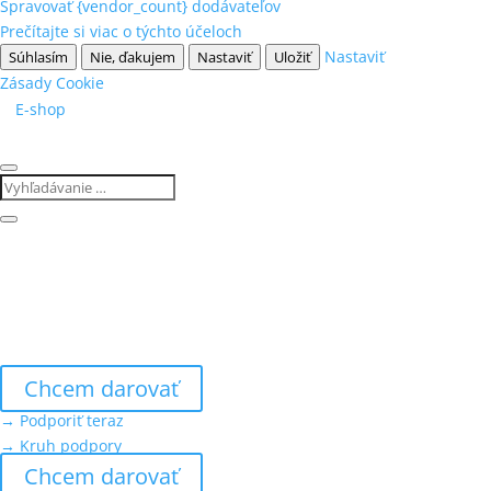
Spravovať {vendor_count} dodávateľov
Prečítajte si viac o týchto účeloch
Nastaviť
Súhlasím
Nie, ďakujem
Nastaviť
Uložiť
Zásady Cookie
E-shop
Chcem darovať
→ Podporiť teraz
→ Kruh podpory
Chcem darovať