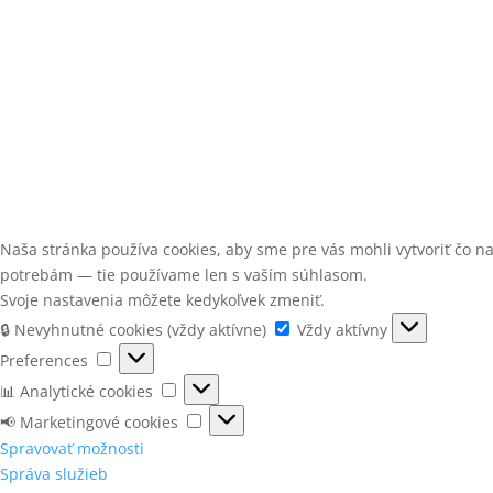
Naša stránka používa cookies, aby sme pre vás mohli vytvoriť čo 
potrebám — tie používame len s vaším súhlasom.
Svoje nastavenia môžete kedykoľvek zmeniť.
🔒
🔒 Nevyhnutné cookies (vždy aktívne)
Vždy aktívny
Nevyhnutné
Preferences
Preferences
cookies
📊
📊 Analytické cookies
(vždy
Analytické
📢
📢 Marketingové cookies
aktívne)
cookies
Marketingové
Spravovať možnosti
cookies
Správa služieb